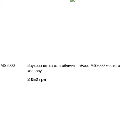
e MS2000
Звукова щітка для обличчя InFace MS2000 жовтого
кольору
2 052 грн