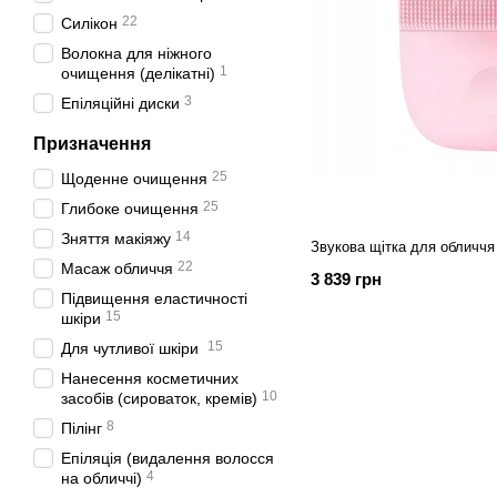
22
Силікон
Волокна для ніжного
1
очищення (делікатні)
3
Епіляційні диски
Призначення
25
Щоденне очищення
25
Глибоке очищення
14
Зняття макіяжу
Звукова щітка для обличчя
22
Масаж обличчя
3 839 грн
Підвищення еластичності
15
шкіри
15
Для чутливої шкіри
Нанесення косметичних
10
засобів (сироваток, кремів)
8
Пілінг
Епіляція (видалення волосся
4
на обличчі)