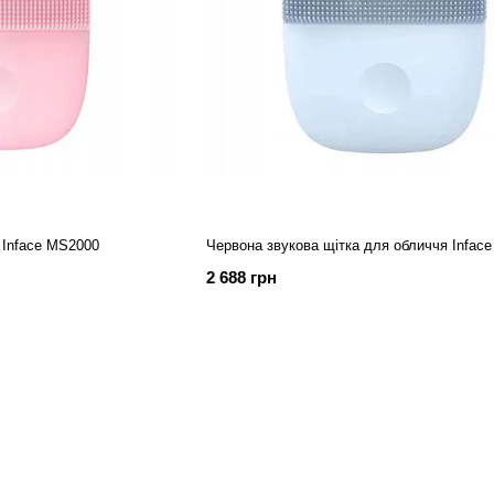
 Inface MS2000
Червона звукова щітка для обличчя Infac
2 688 грн