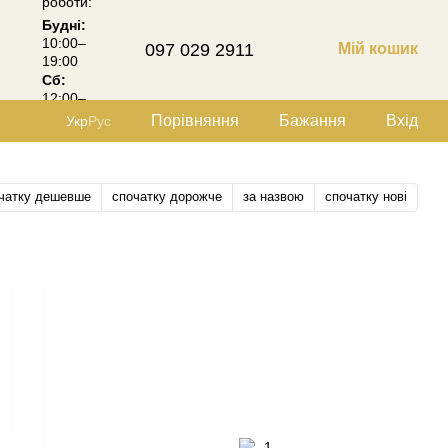
роботи:
Будні:
10:00–
097 029 2911
Мій кошик
19:00
Сб:
12:00–
18:00
Порівняння
Бажання
Вхід
Укр
Рус
чатку дешевше
спочатку дорожче
за назвою
спочатку нові