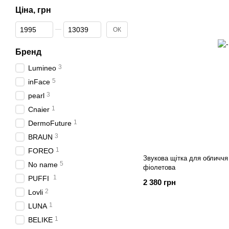
Ціна, грн
Від Ціна, грн
До Ціна, грн
ОК
Бренд
3
Lumineo
5
inFace
3
pearl
1
Cnaier
1
DermoFuture
3
BRAUN
1
FOREO
Звукова щітка для обличчя
5
No name
фіолетова
1
PUFFI
2 380 грн
2
Lovli
1
LUNA
1
BELIKE