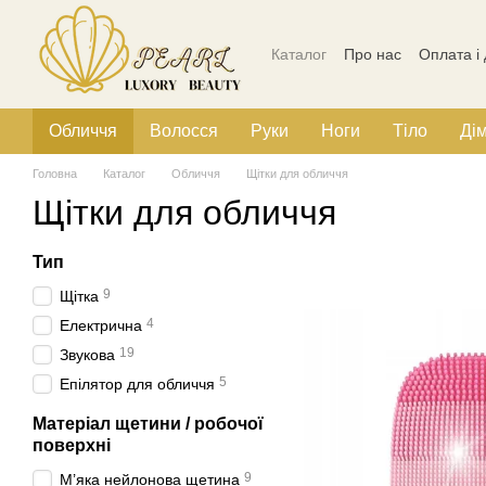
Перейти до основного контенту
Каталог
Про нас
Оплата і
Політика конфіденційності
Обличчя
Волосся
Руки
Ноги
Тіло
Ді
Головна
Каталог
Обличчя
Щітки для обличчя
Щітки для обличчя
Тип
9
Щітка
4
Електрична
19
Звукова
5
Епілятор для обличчя
Матеріал щетини / робочої
поверхні
9
М’яка нейлонова щетина