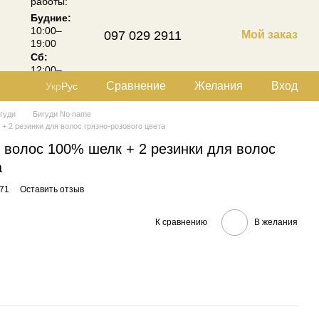
работы:
Будние:
10:00–
097 029 2911
Мой заказ
19:00
Сб:
12:00–
18:00
Сравнение
Желания
Вход
Укр
Рус
гуди
Бигуди No name
+ 2 резинки для волос грязно-розового цвета
 волос 100% шелк + 2 резинки для волос
а
71
Оставить отзыв
К сравнению
В желания