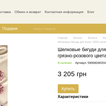
оставка
Обмен и возврат
Контактная информация
Блог
ости
Отзывы о магазине
Подарки
Главная
Каталог
Волосы
Би
Шелковые бигуди для волос 100% шелк 
Шелковые бигуди для
грязно-розового цвет
В наличии
Артикул: 59068048354
3 205 грн
Купить
Характеристики