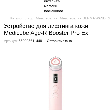
Каталог
Лицо
Мезотерапия
Мезотерапия DERMA WAND
У
Устройство для лифтинга кожи
Medicube Age-R Booster Pro Ex
Артикул:
8800256114481
Оставить отзыв