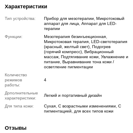
Характеристики
Тип устройства:
Прибор для мезотерапии, Микротоковый
аппарат для лица, Аппарат для LED-
терапии
Функции:
Мезотерапия безинъекционная,
Микротоковая терапия, LED-светотерапия
(красный, желтый свет), Подогрев
(горячий компресс), Вибрационный
массаж, Подтягивание кожи, Увлажнение и
питание, Выравнивание тона кожи /
осветление пигментации
Количество
режимов
4
работы:
Дополнительные
Легкий и портативный дизайн
характеристики:
Для типа кожи:
Сухая, С возрастными изменениями, С
пигментацией, для всех типов кожи
Отзывы