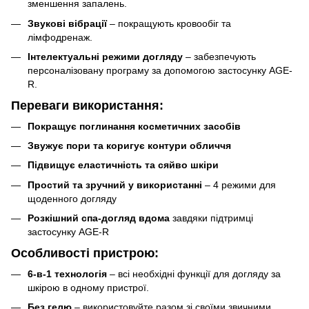
зменшення запалень.
Звукові вібрації
– покращують кровообіг та
лімфодренаж.
Інтелектуальні режими догляду
– забезпечують
персоналізовану програму за допомогою застосунку AGE-
R.
Переваги використання:
Покращує поглинання косметичних засобів
Звужує пори та коригує контури обличчя
Підвищує еластичність та сяйво шкіри
Простий та зручний у використанні
– 4 режими для
щоденного догляду
Розкішний спа-догляд вдома
завдяки підтримці
застосунку AGE-R
Особливості пристрою:
6-в-1 технологія
– всі необхідні функції для догляду за
шкірою в одному пристрої.
Без гелю
– використовуйте разом зі своїми звичними