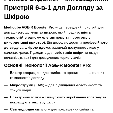
Пристрій 6-в-1 для Догляду за
Шкірою
Medicube AGE-R Booster Pro
– це передовий пристрій для
домашнього догляду за шкірою, який поєднує
шість
технологій в одному елегантному та простому у
використанні пристрої
. Він дозволяє досягти
професійного
догляду за шкірою вдома
, зазвичай доступного лише у
салонах краси. Підходить для
всіх типів шкіри
та як для
початківців, так і для досвідчених користувачів.
Основні Технології AGE-R Booster Pro:
Електропорація
– для глибокого проникнення активних
компонентів догляду.
Мікроструми (EMS)
– для підвищення еластичності та
тонусу шкіри.
Електричні голки
– стимулюють вироблення колагену та
покращують текстуру шкіри.
Світлодіодне світло
– для покращення сяйва та