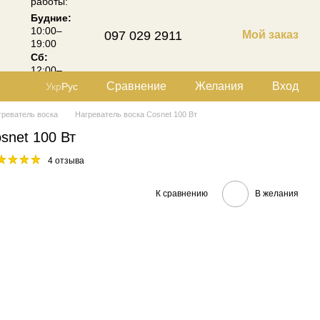
работы:
Будние:
10:00–
097 029 2911
Мой заказ
19:00
Сб:
12:00–
18:00
Сравнение
Желания
Вход
Укр
Рус
греватель воска
Нагреватель воска Cosnet 100 Вт
snet 100 Вт
4 отзыва
К сравнению
В желания