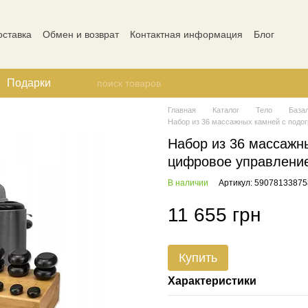
оставка
Обмен и возврат
Контактная информация
Блог
ости
Отзывы о магазине
Подарки
Главная
Каталог
Тело
База
Набор из 36 массажных камней с подог
Набор из 36 массажн
цифровое управлени
В наличии
Артикул: 59078133875
11 655 грн
Купить
Характеристики