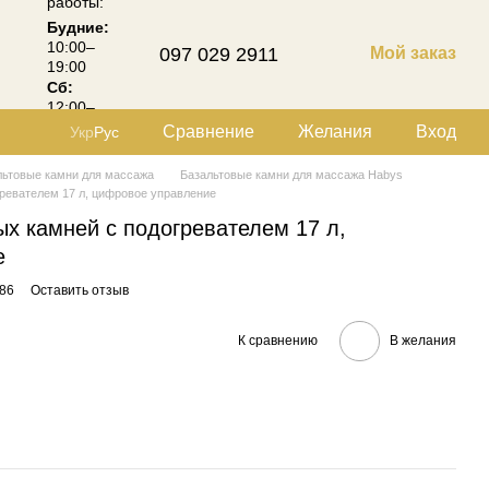
работы:
Будние:
10:00–
097 029 2911
Мой заказ
19:00
Сб:
12:00–
18:00
Сравнение
Желания
Вход
Укр
Рус
льтовые камни для массажа
Базальтовые камни для массажа Habys
ревателем 17 л, цифровое управление
ых камней с подогревателем 17 л,
е
86
Оставить отзыв
К сравнению
В желания