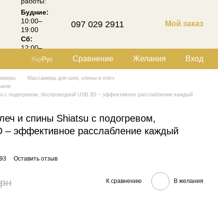
работы:
Будние:
10:00–
097 029 2911
Мой заказ
19:00
Сб:
12:00–
18:00
Сравнение
Желания
Вход
Укр
Рус
ажеры
Массажеры для шеи, спины и плеч
name
su с подогревом, беспроводной USB 3D – эффективное расслабление каждый
еч и спины Shiatsu с подогревом,
D – эффективное расслабление каждый
93
Оставить отзыв
грн
К сравнению
В желания