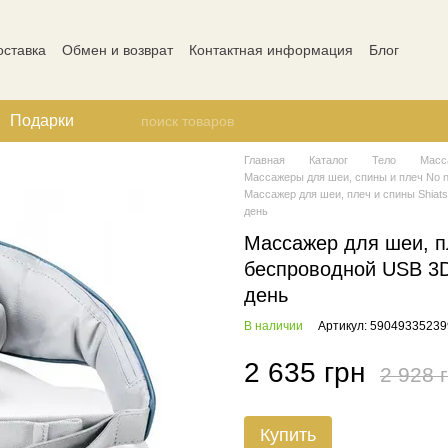
оставка
Обмен и возврат
Контактная информация
Блог
ости
Отзывы о магазине
Подарки
Главная
Каталог
Тело
Масс
Массажеры для шеи, спины и плеч No 
Массажер для шеи, плеч и спины Shiat
день
Массажер для шеи, пл
беспроводной USB 3
день
В наличии
Артикул: 59049335239
2 635 грн
2 928 
Купить