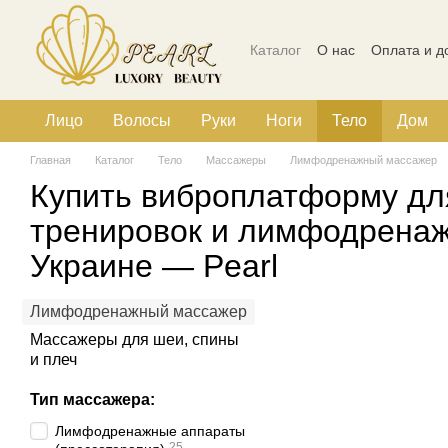
Перейти к основному контенту
Каталог
О нас
Оплата и д
Политика конфиденциальн
Лицо
Волосы
Руки
Ноги
Тело
Дом
Главная
Каталог
Тело
Массажеры
Лимфодренажный массажер
Купить виброплатформу дл
тренировок и лимфодренаж
Украине — Pearl
Лимфодренажный массажер
Массажеры для шеи, спины
и плеч
Тип массажера:
Лимфодренажные аппараты
25