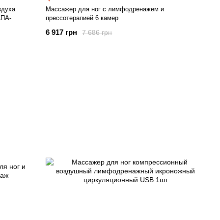
здуха
Массажер для ног с лимфодренажем и
СПА-
прессотерапией 6 камер
6 917 грн
7 686 грн