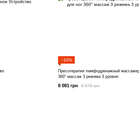
−10%
во
Пресотерапия лимфодренажный массажер
360° массаж 3 режима 3 уровня
8 081 грн
8 979 грн