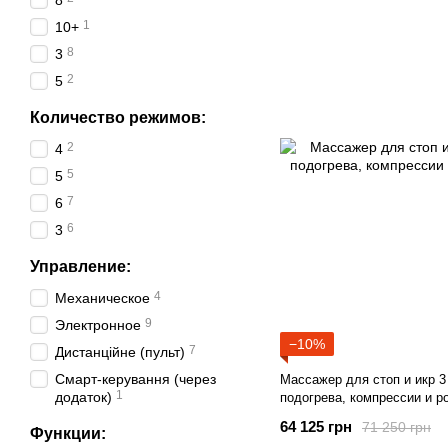
8
1
10+
8
3
2
5
Количество режимов:
2
4
5
5
7
6
6
3
Управление:
4
Механическое
9
Электронное
−10%
7
Дистанційне (пульт)
Смарт-керування (через
Массажер для стоп и икр 3
1
додаток)
подогрева, компрессии и р
64 125 грн
71 250 грн
Функции: