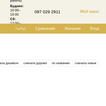
работы:
Будние:
10:00–
097 029 2911
Мой заказ
19:00
Сб:
12:00–
18:00
Сравнение
Желания
Вход
Укр
Рус
ала дешевле
сначала дороже
по названию
сначала новые