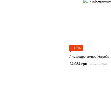
−10%
Лимфодренажное Устройст
24 084 грн
26 760 грн