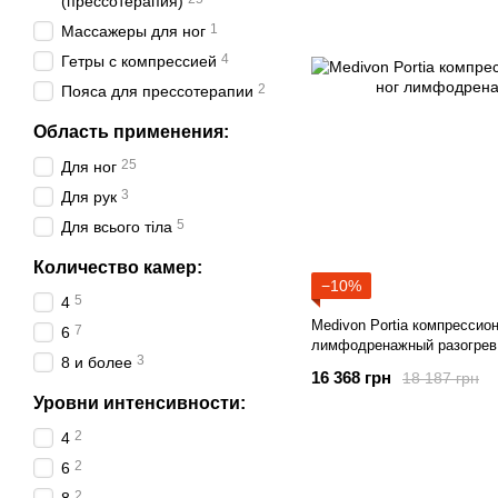
(прессотерапия)
1
Массажеры для ног
4
Гетры с компрессией
2
Пояса для прессотерапии
Область применения:
25
Для ног
3
Для рук
5
Для всього тіла
Количество камер:
−10%
5
4
Medivon Portia компрессио
7
6
лимфодренажный разогрев
3
8 и более
16 368 грн
18 187 грн
Уровни интенсивности:
2
4
2
6
2