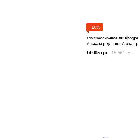
−10%
Компрессионное лимфодрен
Массажер для ног Alpha П
14 005 грн
15 561 грн