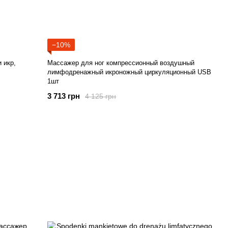
−10%
 икр,
Массажер для ног компрессионный воздушный
лимфодренажный икроножный циркуляционный USB
1шт
3 713 грн
4 125 грн