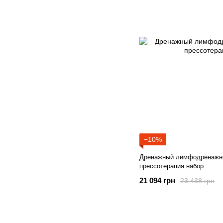
−10%
Дренажный лимфодренажн
прессотерапия набор
21 094 грн
23 438 грн