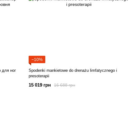
−10%
 для ног
Spodenki mankietowe do drenażu limfatycznego i
presoterapii
15 019 грн
16 688 грн