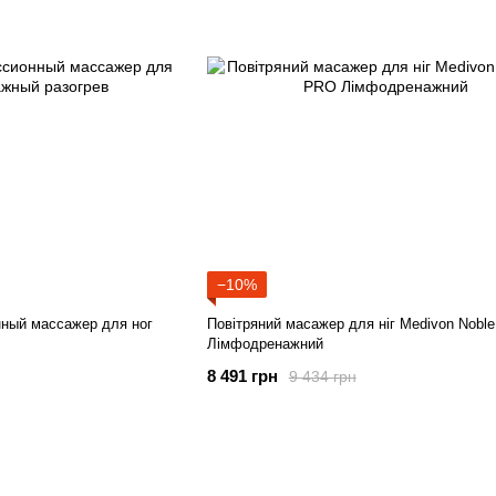
−10%
нный массажер для ног
Повітряний масажер для ніг Medivon Noble
Лімфодренажний
8 491 грн
9 434 грн