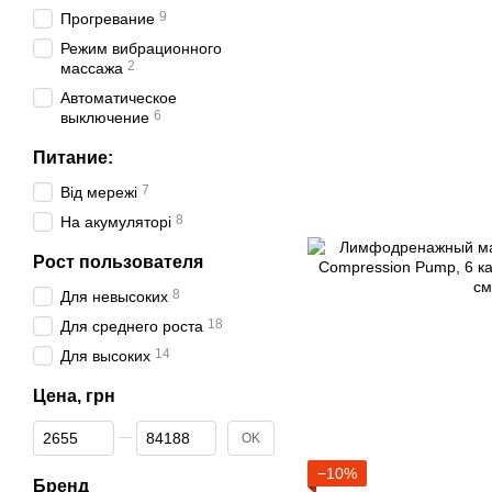
9
Прогревание
Режим вибрационного
2
массажа
Автоматическое
6
выключение
Питание:
7
Від мережі
8
На акумуляторі
Рост пользователя
8
Для невысоких
18
Для среднего роста
14
Для высоких
Цена, грн
От Цена, грн
До Цена, грн
OK
−10%
Бренд