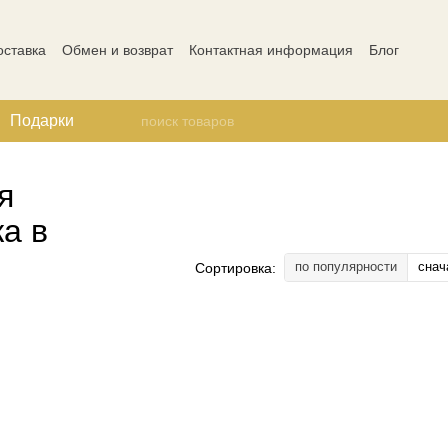
оставка
Обмен и возврат
Контактная информация
Блог
ости
Отзывы о магазине
Подарки
я
а в
по популярности
снач
Сортировка: