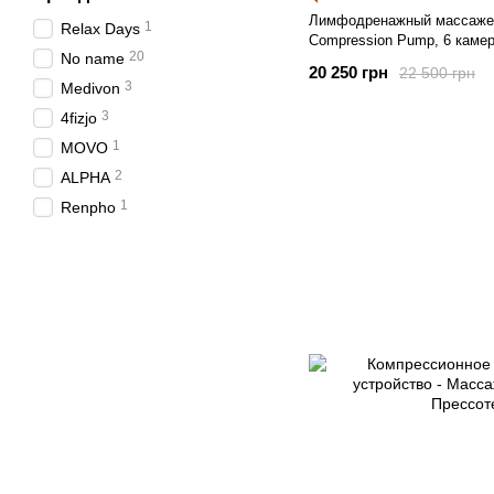
Лимфодренажный массажер
1
Relax Days
Compression Pump, 6 камер
20
No name
20 250 грн
22 500 грн
3
Medivon
3
4fizjo
1
MOVO
2
ALPHA
1
Renpho