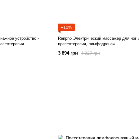
−10%
ажное устройство -
Renpho Электрический массажер для ног и
рессотерапия
прессотерапия, лимфодренаж
3 894 грн
4 327 грн