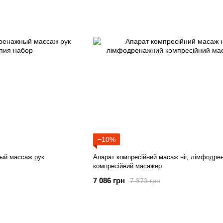
−10%
ый массаж рук
Апарат компресійний масаж ніг, лімфодре
компресійний масажер
7 086 грн
7 873 грн