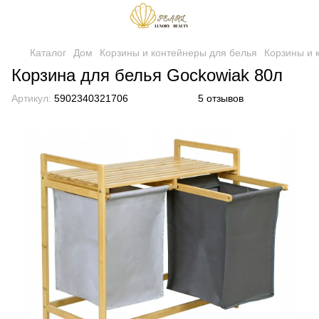
Каталог
Дом
Корзины и контейнеры для белья
Корзины и 
Корзина для белья Gockowiak 80л
Артикул:
5902340321706
5 отзывов