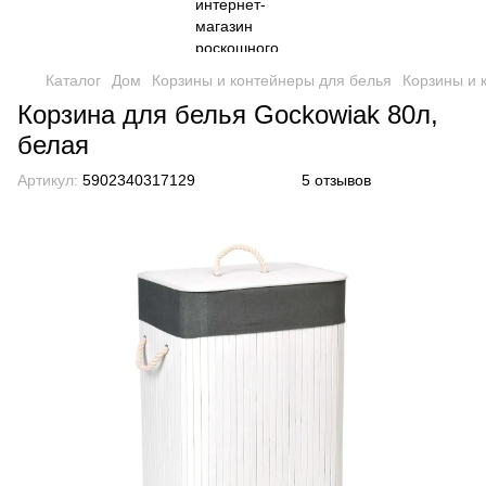
Каталог
Дом
Корзины и контейнеры для белья
Корзины и 
Корзина для белья Gockowiak 80л,
белая
Артикул:
5902340317129
5 отзывов