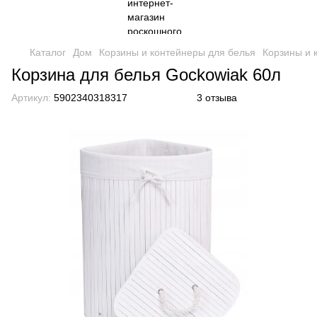
Каталог
Дом
Корзины и контейнеры для белья
Корзины и 
Корзина для белья Gockowiak 60л
Артикул:
5902340318317
3 отзыва