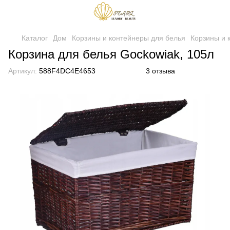
Каталог
Дом
Корзины и контейнеры для белья
Корзины и 
Корзина для белья Gockowiak, 105л
Артикул:
588F4DC4E4653
3 отзыва