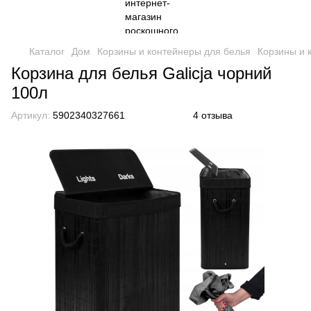
Каталог
Дом
Корзины и контейнеры для белья
Корзины и 
Корзина для белья Galicja чорний
100л
Артикул:
5902340327661
4 отзыва