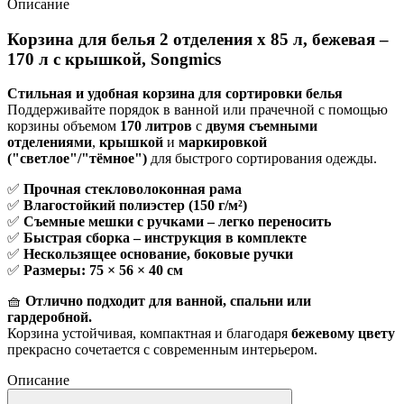
Описание
Корзина для белья 2 отделения x 85 л, бежевая –
170 л с крышкой, Songmics
Стильная и удобная корзина для сортировки белья
Поддерживайте порядок в ванной или прачечной с помощью
корзины объемом
170 литров
с
двумя съемными
отделениями
,
крышкой
и
маркировкой
("светлое"/"тёмное")
для быстрого сортирования одежды.
✅
Прочная стекловолоконная рама
✅
Влагостойкий полиэстер (150 г/м²)
✅
Съемные мешки с ручками – легко переносить
✅
Быстрая сборка – инструкция в комплекте
✅
Нескользящее основание, боковые ручки
✅
Размеры: 75 × 56 × 40 см
🧺
Отлично подходит для ванной, спальни или
гардеробной.
Корзина устойчивая, компактная и благодаря
бежевому цвету
прекрасно сочетается с современным интерьером.
Описание