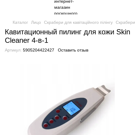
Каталог
Лицо
Скрабери для кавітаційного пілінгу
Скрабери 
Кавитационный пилинг для кожи Skin
Cleaner 4-в-1
Артикул:
5905204422427
Оставить отзыв