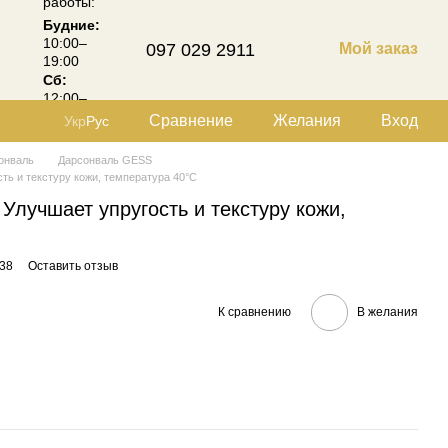
работы:
Будние:
10:00–
097 029 2911
Мой заказ
19:00
Сб:
12:00–
18:00
Сравнение
Желания
Вход
Укр
Рус
онваль
Дарсонваль GESS
ть и текстуру кожи, температура 40°C
 Улучшает упругость и текстуру кожи,
38
Оставить отзыв
К сравнению
В желания