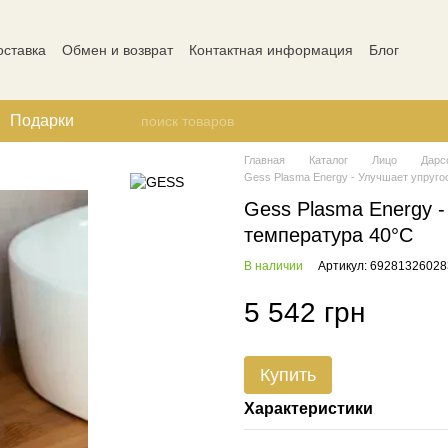
оставка
Обмен и возврат
Контактная информация
Блог
ости
Отзывы о магазине
Подарки
Главная
Каталог
Лицо
Дарс
Gess Plasma Energy - Улучшает упругос
Gess Plasma Energy -
температура 40°C
В наличии
Артикул: 69281326028
5 542 грн
Купить
Характеристики