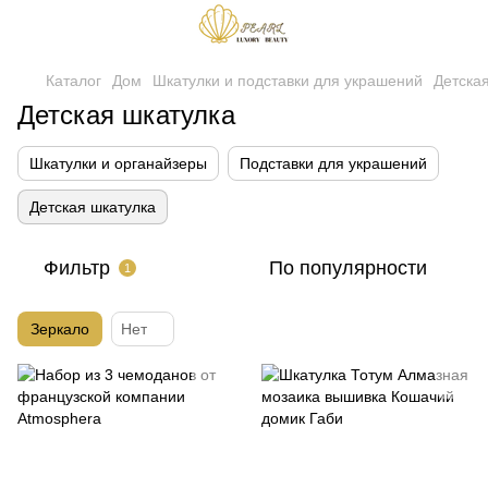
Каталог
Дом
Шкатулки и подставки для украшений
Детска
Детская шкатулка
Шкатулки и органайзеры
Подставки для украшений
Детская шкатулка
Фильтр
По популярности
1
Зеркало
Нет