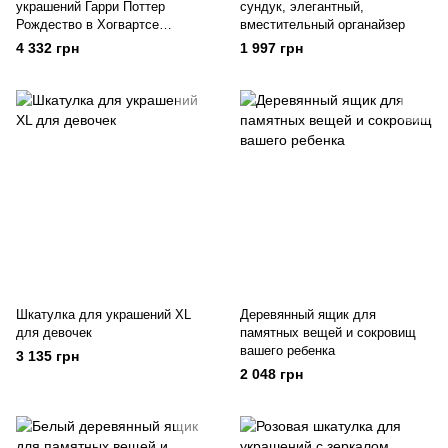
украшений Гарри Поттер
сундук, элегантный,
Рождество в Хогвартсе
вместительный органайзер
GraMagia
4 332 грн
1 997 грн
Шкатулка для украшений XL
Деревянный ящик для
для девочек
памятных вещей и сокровищ
вашего ребенка
3 135 грн
2 048 грн