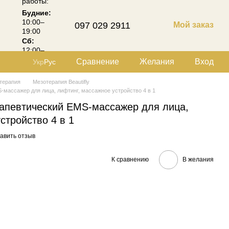
работы:
Будние:
10:00–
097 029 2911
Мой заказ
19:00
Сб:
12:00–
18:00
Сравнение
Желания
Вход
Укр
Рус
терапия
Мезотерапия Beautifly
массажер для лица, лифтинг, массажное устройство 4 в 1
апевтический EMS-массажер для лица,
стройство 4 в 1
авить отзыв
К сравнению
В желания