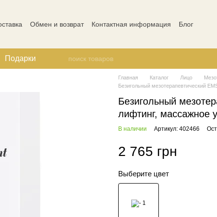
оставка
Обмен и возврат
Контактная информация
Блог
ости
Отзывы о магазине
Подарки
Главная
Каталог
Лицо
Мезо
Безигольный мезотерапевтический EMS-
Безигольный мезотер
лифтинг, массажное у
В наличии
Артикул: 402466
Ост
2 765 грн
Выберите цвет