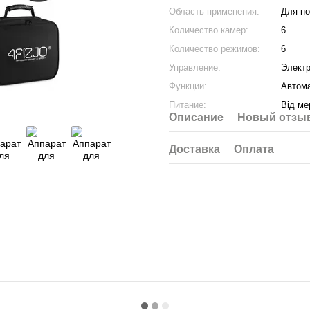
Область применения:
Для но
Количество камер:
6
Количество режимов:
6
Управление:
Электр
Функции:
Автом
Питание:
Від ме
Описание
Новый отзыв
Доставка
Оплата