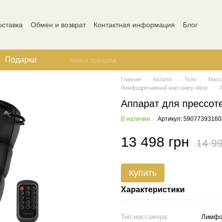
оставка
Обмен и возврат
Контактная информация
Блог
ости
Отзывы о магазине
Подарки
Главная
Каталог
Тело
Масс
Лимфодренажный массажер 4fizjo
Аппарат для прессот
В наличии
Артикул: 59077393160
13 498 грн
14 99
Купить
Характеристики
Тип массажера:
Лимфо