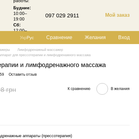
работы:
Будние:
10:00–
097 029 2911
Мой заказ
19:00
Сб:
12:00–
18:00
Сравнение
Желания
Вход
Укр
Рус
ажеры
Лимфодренажный массажер
Аппарат для прессотерапии и лимфодренажного массажа
ерапии и лимфодренажного массажа
59
Оставить отзыв
8 грн
К сравнению
В желания
дренажные аппараты (прессотерапия)