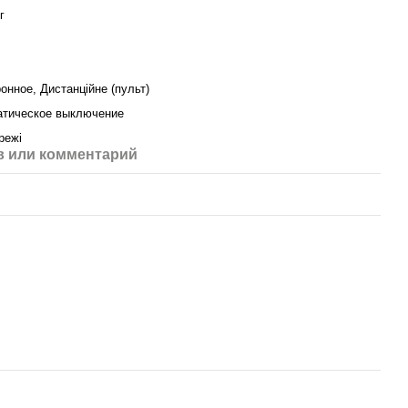
г
онное, Дистанційне (пульт)
атическое выключение
режі
 или комментарий