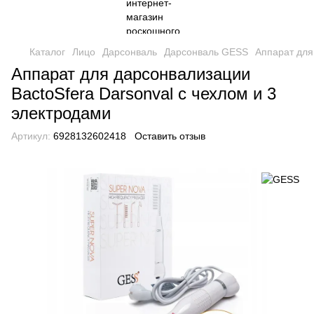
Каталог
Лицо
Дарсонваль
Дарсонваль GESS
Аппарат для
Аппарат для дарсонвализации
BactoSfera Darsonval с чехлом и 3
электродами
Артикул:
6928132602418
Оставить отзыв