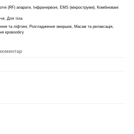
отні (RF) апарати, Інфрачервоні, EMS (мікроструми), Комбіновані
чя, Для тіла
ня та ліфтинг, Розгладження зморшок, Масаж та релаксація,
я кровообігу
 коментар