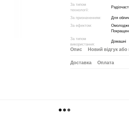
За типом
Радіочаст
технології:
За призначенням:
Для облич
За ефектом:
Омолоджен
Покращенн
За типом
Домашні
використання:
Опис
Новий відгук або
Доставка
Оплата