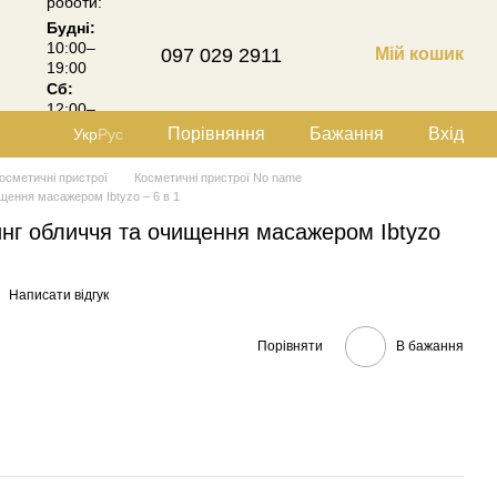
роботи:
Будні:
10:00–
097 029 2911
Мій кошик
19:00
Сб:
12:00–
18:00
Порівняння
Бажання
Вхід
Укр
Рус
осметичні пристрої
Косметичні пристрої No name
щення масажером Ibtyzo – 6 в 1
нг обличчя та очищення масажером Ibtyzo
Написати відгук
Порівняти
В бажання