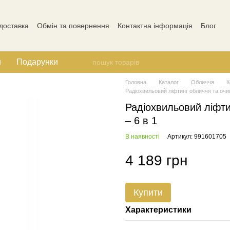
 доставка
Обмін та повернення
Контактна інформація
Блог
Відгуки про магазин
м
Подарунки
Головна
Каталог
Обличчя
К
Радіохвильовий ліфтинг обличчя та очи
Радіохвильовий ліфти
– 6 в 1
В наявності
Артикул: 991601705
4 189 грн
Купити
Характеристики