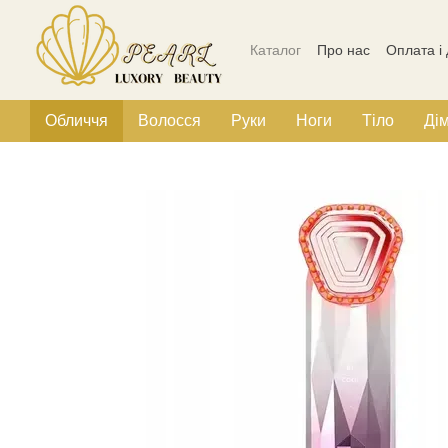
Перейти до основного контенту
Каталог
Про нас
Оплата і
Політика конфіденційності
Обличчя
Волосся
Руки
Ноги
Тіло
Ді