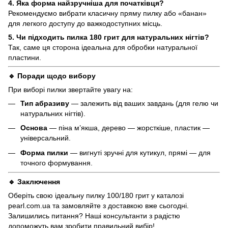
4. Яка форма найзручніша для початківця?
Рекомендуємо вибрати класичну пряму пилку або «банан»
для легкого доступу до важкодоступних місць.
5. Чи підходить пилка 180 грит для натуральних нігтів?
Так, саме ця сторона ідеальна для обробки натуральної
пластини.
🔹 Поради щодо вибору
При виборі пилки звертайте увагу на:
Тип абразиву
— залежить від ваших завдань (для гелю чи
натуральних нігтів).
Основа
— піна м’якша, дерево — жорсткіше, пластик —
універсальний.
Форма пилки
— вигнуті зручні для кутикул, прямі — для
точного формування.
🔹 Заключення
Оберіть свою ідеальну пилку 100/180 грит у каталозі
pearl.com.ua та замовляйте з доставкою вже сьогодні.
Залишились питання? Наші консультанти з радістю
допоможуть вам зробити правильний вибір!