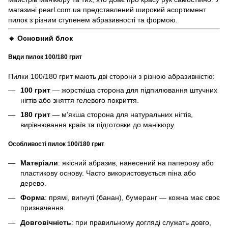
магазині pearl.com.ua представлений широкий асортимент
пилок з різним ступенем абразивності та формою.
🔹 Основний блок
Види пилок 100/180 грит
Пилки 100/180 грит мають дві сторони з різною абразивністю:
100 грит
— жорсткіша сторона для підпилювання штучних
нігтів або зняття гелевого покриття.
180 грит
— м’якша сторона для натуральних нігтів,
вирівнювання країв та підготовки до манікюру.
Особливості пилок 100/180 грит
Матеріали
: якісний абразив, нанесений на паперову або
пластикову основу. Часто використовується піна або
дерево.
Форма
: прямі, вигнуті (банан), бумеранг — кожна має своє
призначення.
Довговічність
: при правильному догляді служать довго,