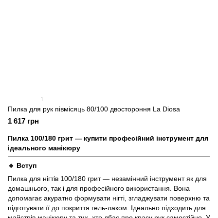
1
Пилка для рук півмісяць 80/100 двостороння La Diosa
1 617 грн
Пилка 100/180 грит — купити професійний інструмент для
ідеального манікюру
🔹 Вступ
Пилка для нігтів 100/180 грит — незамінний інструмент як для
домашнього, так і для професійного використання. Вона
допомагає акуратно формувати нігті, згладжувати поверхню та
підготувати її до покриття гель-лаком. Ідеально підходить для
майстрів манікюру та тих, хто дбає про красу рук самостійно. У