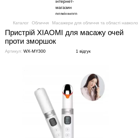
Каталог
Обличчя
Масажери для обличчя та області навколо
Пристрій XIAOMI для масажу очей
проти зморшок
Артикул:
WX-MY300
1 відгук