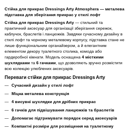
Стійка для прикрас Dressings Arty Atmosphera — металева
підставка для зберігання прикрас у стилі лофт
Стійка для прикрас Dressings Arty
— стильний та
практичний аксесуар для організації зберігання сережок,
каблучок, браслетів і ланцюжків. Завдяки сучасному дизайну в
стилі лофт та чорному металевому корпусу, підставка стане не
лише функціональним органайзером, а й елегантним
елементом декору туалетного столика, комода або
гардеробної кімнати. Модель оснащена
4 місткими
шухлядками
та
6 гачками
, що дозволяють зручно розмістити
всю колекцію улюблених аксесуарів.
Переваги стійки для прикрас Dressings Arty
Сучасний дизайн у стилі лофт
Міцна металева конструкція
4 висувні шухлядки для дрібних прикрас
6 гачків для підвішування ланцюжків та браслетів
Допомагає підтримувати порядок серед аксесуарів
Компактні розміри для розміщення на туалетному