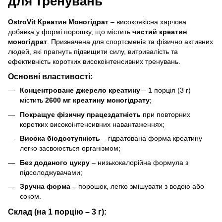
для тренувань
OstroVit Креатин Моногідрат
– високоякісна харчова
добавка у формі порошку, що містить
чистий креатин
моногідрат
. Призначена для спортсменів та фізично активних
людей, які прагнуть підвищити силу, витривалість та
ефективність коротких високоінтенсивних тренувань.
Основні властивості:
Концентроване джерело креатину
– 1 порція (3 г)
містить
2600 мг креатину моногідрату
;
Покращує фізичну працездатність
при повторних
коротких високоінтенсивних навантаженнях;
Висока біодоступність
– гідратована форма креатину
легко засвоюється організмом;
Без доданого цукру
– низькокалорійна формула з
підсолоджувачами;
Зручна форма
– порошок, легко змішувати з водою або
соком.
Склад (на 1 порцію – 3 г):