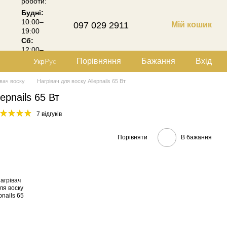
роботи:
Будні:
10:00–
097 029 2911
Мій кошик
19:00
Сб:
12:00–
18:00
Порівняння
Бажання
Вхід
Укр
Рус
івач воску
Нагрівач для воску Allepnails 65 Вт
epnails 65 Вт
7 відгуків
Порівняти
В бажання