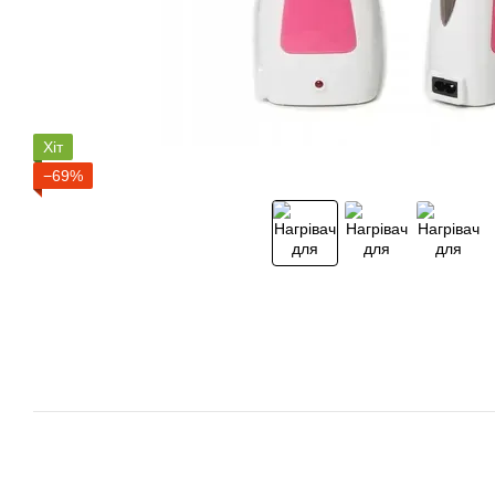
Хіт
−69%