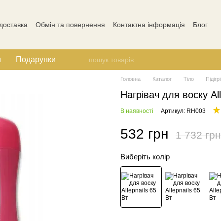
 доставка
Обмін та повернення
Контактна інформація
Блог
Відгуки про магазин
м
Подарунки
Головна
Каталог
Тіло
Підігр
Нагрівач для воску All
В наявності
Артикул: RH003
532 грн
1 732 грн
Виберіть колір