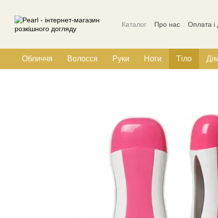
Перейти до основного контенту
Каталог
Про нас
Оплата і
Політика конфіденційності
Обличчя
Волосся
Руки
Ноги
Тіло
Ді