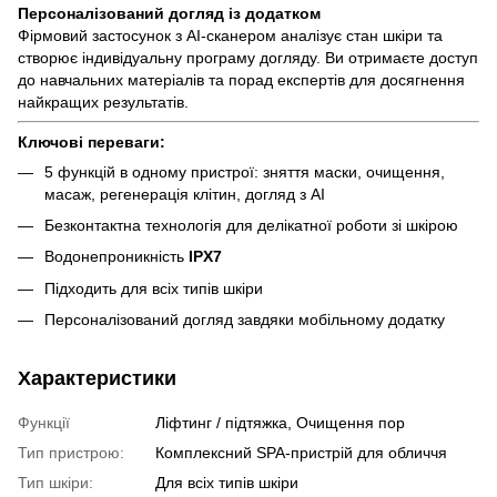
Персоналізований догляд із додатком
Фірмовий застосунок з AI-сканером аналізує стан шкіри та
створює індивідуальну програму догляду. Ви отримаєте доступ
до навчальних матеріалів та порад експертів для досягнення
найкращих результатів.
Ключові переваги:
5 функцій в одному пристрої: зняття маски, очищення,
масаж, регенерація клітин, догляд з AI
Безконтактна технологія для делікатної роботи зі шкірою
Водонепроникність
IPX7
Підходить для всіх типів шкіри
Персоналізований догляд завдяки мобільному додатку
Характеристики
Функції
Ліфтинг / підтяжка, Очищення пор
Тип пристрою:
Комплексний SPA-пристрій для обличчя
Тип шкіри:
Для всіх типів шкіри