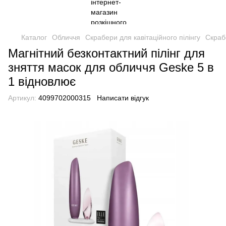
Каталог
Обличчя
Скрабери для кавітаційного пілінгу
Скрабе
Магнітний безконтактний пілінг для
зняття масок для обличчя Geske 5 в
1 відновлює
Артикул:
4099702000315
Написати відгук