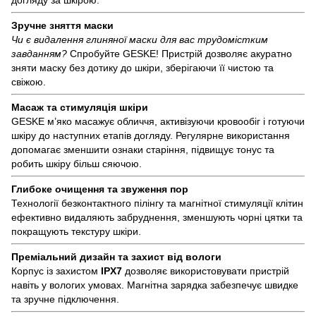
Зручне зняття маски
Чи є видалення глиняної маски для вас трудомістким
завданням?
Спробуйте GESKE! Пристрій дозволяє акуратно
зняти маску без дотику до шкіри, зберігаючи її чистою та
свіжою.
Масаж та стимуляція шкіри
GESKE м’яко масажує обличчя, активізуючи кровообіг і готуючи
шкіру до наступних етапів догляду. Регулярне використання
допомагає зменшити ознаки старіння, підвищує тонус та
робить шкіру більш сяючою.
Глибоке очищення та звуження пор
Технології безконтактного пілінгу та магнітної стимуляції клітин
ефективно видаляють забруднення, зменшують чорні цятки та
покращують текстуру шкіри.
Преміальний дизайн та захист від вологи
Корпус із захистом
IPX7
дозволяє використовувати пристрій
навіть у вологих умовах. Магнітна зарядка забезпечує швидке
та зручне підключення.