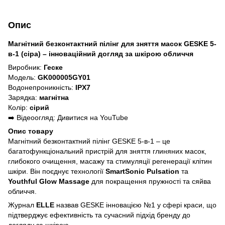
Опис
Магнітний безконтактний пілінг для зняття масок GESKE 5-
в-1 (сіра) – інноваційний догляд за шкірою обличчя
Виробник:
Геске
Модель:
GK000005GY01
Водонепроникність:
IPX7
Зарядка:
магнітна
Колір:
сірий
➡️ Відеоогляд:
Дивитися на YouTube
Опис товару
Магнітний безконтактний пілінг GESKE 5-в-1 – це
багатофункціональний пристрій для зняття глиняних масок,
глибокого очищення, масажу та стимуляції регенерації клітин
шкіри. Він поєднує технології
SmartSonic Pulsation
та
Youthful Glow Massage
для покращення пружності та сяйва
обличчя.
Журнал
ELLE
назвав GESKE інновацією №1 у сфері краси, що
підтверджує ефективність та сучасний підхід бренду до
догляду за шкірою.