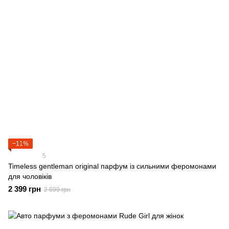
−11%
5
Timeless gentleman original парфум із сильними феромонами
для чоловіків
2 399 грн
2 699 грн