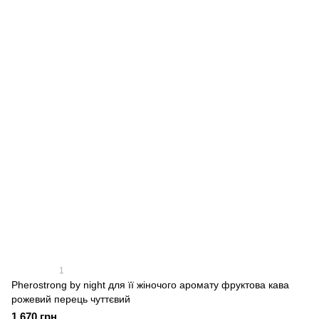
1
Pherostrong by night для її жіночого аромату фруктова кава
рожевий перець чуттєвий
1 670 грн