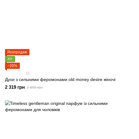
Розпродаж
Хіт
−20%
11
Духи з сильними феромонами old money desire жіночі
2 319 грн
2 899 грн