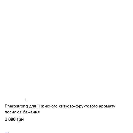
1
Pherostrong для її жіночого квітково-фруктового аромату
посилює бажання
1 890 грн