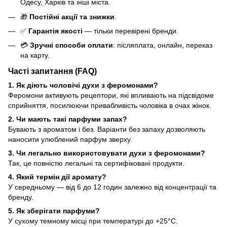
Одесу, Харків та інші міста.
🎁
Постійні акції та знижки
.
✅
Гарантія якості
— тільки перевірені бренди.
💳
Зручні способи оплати
: післяплата, онлайн, переказ
на карту.
Часті запитання (FAQ)
1. Як діють чоловічі духи з феромонами?
Феромони активують рецептори, які впливають на підсвідоме
сприйняття, посилюючи привабливість чоловіка в очах жінок.
2. Чи мають такі парфуми запах?
Бувають з ароматом і без. Варіанти без запаху дозволяють
наносити улюблений парфум зверху.
3. Чи легально використовувати духи з феромонами?
Так, це повністю легальні та сертифіковані продукти.
4. Який термін дії аромату?
У середньому — від 6 до 12 годин залежно від концентрації та
бренду.
5. Як зберігати парфуми?
У сухому темному місці при температурі до +25°C.