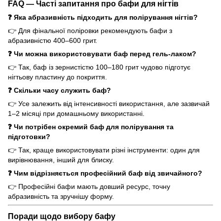
FAQ — Часті запитання про бафи для нігтів
❓ Яка абразивність підходить для полірування нігтів?
👉 Для фінальної поліровки рекомендують бафи з
абразивністю 400–600 грит.
❓ Чи можна використовувати баф перед гель-лаком?
👉 Так, баф із зернистістю 100–180 грит чудово підготує
нігтьову пластину до покриття.
❓ Скільки часу служить баф?
👉 Усе залежить від інтенсивності використання, але зазвичай
1–2 місяці при домашньому використанні.
❓ Чи потрібен окремий баф для полірування та
підготовки?
👉 Так, краще використовувати різні інструменти: один для
вирівнювання, інший для блиску.
❓ Чим відрізняється професійний баф від звичайного?
👉 Професійні бафи мають довший ресурс, точну
абразивність та зручнішу форму.
Поради щодо вибору бафу