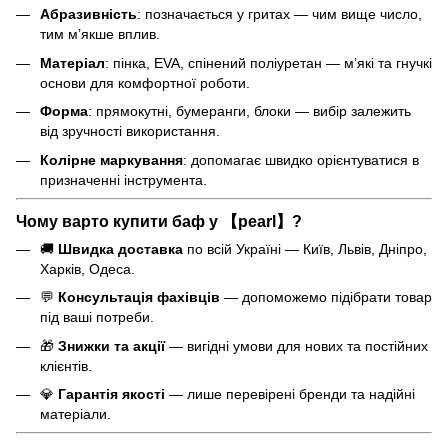
Абразивність
: позначається у гритах — чим вище число,
тим м’якше вплив.
Матеріал
: пінка, EVA, спінений поліуретан — м’які та гнучкі
основи для комфортної роботи.
Форма
: прямокутні, бумеранги, блоки — вибір залежить
від зручності використання.
Колірне маркування
: допомагає швидко орієнтуватися в
призначенні інструмента.
Чому варто купити баф у 【pearl】?
🚚
Швидка доставка
по всій Україні — Київ, Львів, Дніпро,
Харків, Одеса.
💬
Консультація фахівців
— допоможемо підібрати товар
під ваші потреби.
🎁
Знижки та акції
— вигідні умови для нових та постійних
клієнтів.
💎
Гарантія якості
— лише перевірені бренди та надійні
матеріали.