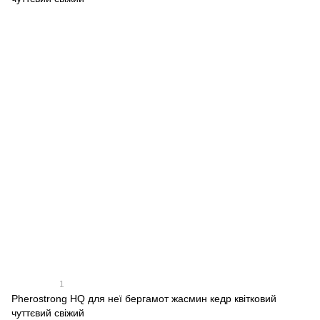
1
Pherostrong HQ для неї бергамот жасмин кедр квітковий
чуттєвий свіжий