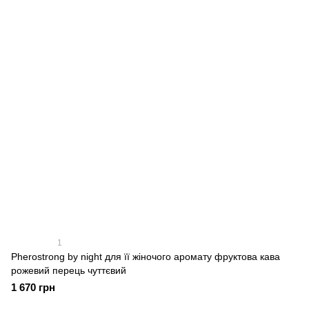
1
Pherostrong by night для її жіночого аромату фруктова кава
рожевий перець чуттєвий
1 670 грн