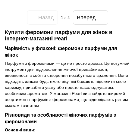
Назад
Вперед
1
з 4
Купити феромони парфуми для жінок в
інтернет-магазині Pearl
Чарівність у флаконі: феромони парфуми для
жінок
Парфуми з феромонами — це не просто аромат. Це потужний
інструмент для підкреслення жіночої привабливості,
впевненості в собі та створення незабутнього враження. Вони
підходять жінкам будь-якого віку, які бажають підсилити свою
харизму, привабити увагу або просто насолоджуватись
особливим ароматом. У магазині Pearl ви знайдете широкий
асортимент парфумів з феромонами, що відповідають різним
смакам і запитам.
Різновиди та особливості жіночих парфумів з
феромонами
Основні види: