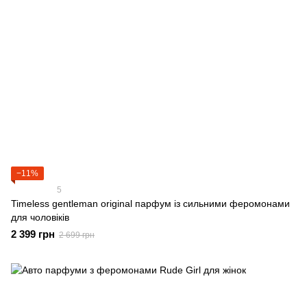
−11%
5
Timeless gentleman original парфум із сильними феромонами
для чоловіків
2 399 грн
2 699 грн