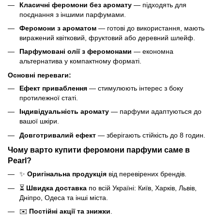
Класичні феромони без аромату
— підходять для
поєднання з іншими парфумами.
Феромони з ароматом
— готові до використання, мають
виражений квітковий, фруктовий або деревний шлейф.
Парфумовані олії з феромонами
— економна
альтернатива у компактному форматі.
Основні переваги:
Ефект приваблення
— стимулюють інтерес з боку
протилежної статі.
Індивідуальність аромату
— парфуми адаптуються до
вашої шкіри.
Довготривалий ефект
— зберігають стійкість до 8 годин.
Чому варто купити феромони парфуми саме в
Pearl?
✨
Оригінальна продукція
від перевірених брендів.
⏳
Швидка доставка
по всій Україні: Київ, Харків, Львів,
Дніпро, Одеса та інші міста.
✉️
Постійні акції та знижки
.