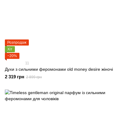
Розпродаж
Хіт
−20%
11
Духи з сильними феромонами old money desire жіночі
2 319 грн
2 899 грн