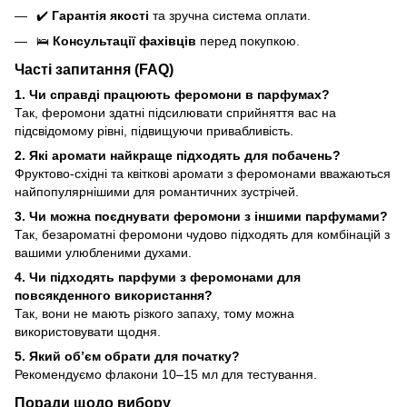
✔️
Гарантія якості
та зручна система оплати.
🛌
Консультації фахівців
перед покупкою.
Часті запитання (FAQ)
1. Чи справді працюють феромони в парфумах?
Так, феромони здатні підсилювати сприйняття вас на
підсвідомому рівні, підвищуючи привабливість.
2. Які аромати найкраще підходять для побачень?
Фруктово-східні та квіткові аромати з феромонами вважаються
найпопулярнішими для романтичних зустрічей.
3. Чи можна поєднувати феромони з іншими парфумами?
Так, безароматні феромони чудово підходять для комбінацій з
вашими улюбленими духами.
4. Чи підходять парфуми з феромонами для
повсякденного використання?
Так, вони не мають різкого запаху, тому можна
використовувати щодня.
5. Який об’єм обрати для початку?
Рекомендуємо флакони 10–15 мл для тестування.
Поради щодо вибору