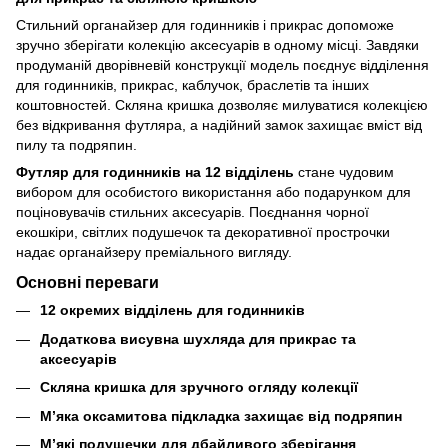
Стильний органайзер для годинників і прикрас допоможе
зручно зберігати колекцію аксесуарів в одному місці. Завдяки
продуманій дворівневій конструкції модель поєднує відділення
для годинників, прикрас, каблучок, браслетів та інших
коштовностей. Скляна кришка дозволяє милуватися колекцією
без відкривання футляра, а надійний замок захищає вміст від
пилу та подряпин.
Футляр для годинників на 12 відділень
стане чудовим
вибором для особистого використання або подарунком для
поціновувачів стильних аксесуарів. Поєднання чорної
екошкіри, світлих подушечок та декоративної прострочки
надає органайзеру преміального вигляду.
Основні переваги
12 окремих відділень для годинників
Додаткова висувна шухляда для прикрас та
аксесуарів
Скляна кришка для зручного огляду колекції
М’яка оксамитова підкладка захищає від подряпин
М’які подушечки для дбайливого зберігання