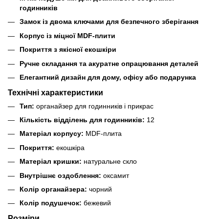
годинників
Замок із двома ключами для безпечного зберігання
Корпус із міцної MDF-плити
Покриття з якісної екошкіри
Ручне складання та акуратне опрацювання деталей
Елегантний дизайн для дому, офісу або подарунка
Технічні характеристики
Тип:
органайзер для годинників і прикрас
Кількість відділень для годинників:
12
Матеріал корпусу:
MDF-плита
Покриття:
екошкіра
Матеріал кришки:
натуральне скло
Внутрішнє оздоблення:
оксамит
Колір органайзера:
чорний
Колір подушечок:
бежевий
Розміри