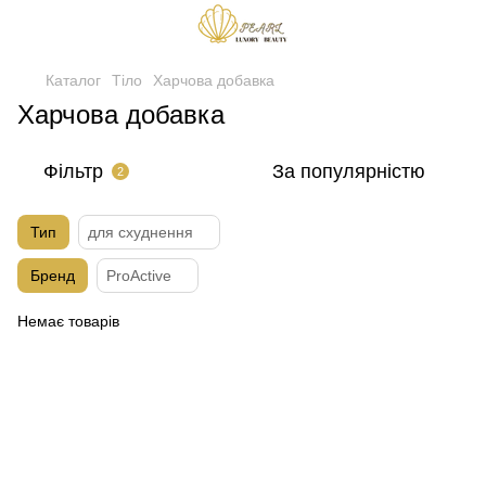
Каталог
Тіло
Харчова добавка
Харчова добавка
Фільтр
За популярністю
2
Тип
для схуднення
Бренд
ProActive
Немає товарів