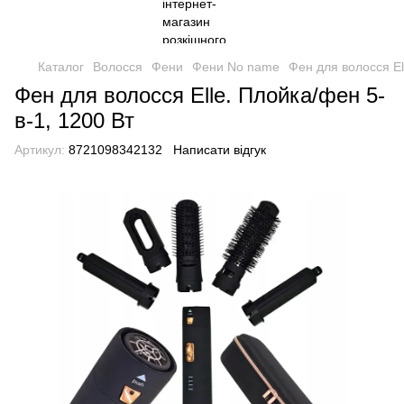
Каталог
Волосся
Фени
Фени No name
Фен для волосся El
Фен для волосся Elle. Плойка/фен 5-
в-1, 1200 Вт
Артикул:
8721098342132
Написати відгук