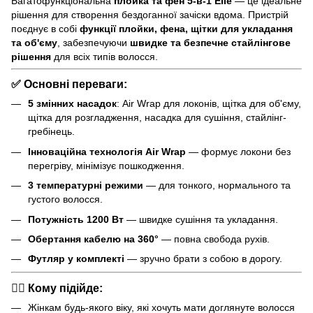
Багатофункціональна
плойка та фен 5-в-1 Elle
— це ідеальне
рішення для створення бездоганної зачіски вдома. Пристрій
поєднує в собі
функції плойки, фена, щітки для укладання
та об'єму
, забезпечуючи
швидке та безпечне стайлінгове
рішення
для всіх типів волосся.
✅
Основні переваги
:
5 змінних насадок
: Air Wrap для локонів, щітка для об'єму,
щітка для розгладження, насадка для сушіння, стайлінг-
гребінець.
Інноваційна технологія Air Wrap
— формує локони без
перегріву, мінімізує пошкодження.
3 температурні режими
— для тонкого, нормального та
густого волосся.
Потужність 1200 Вт
— швидке сушіння та укладання.
Обертання кабелю на 360°
— повна свобода рухів.
Футляр у комплекті
— зручно брати з собою в дорогу.
💇‍♀️
Кому підійде
:
Жінкам будь-якого віку, які хочуть мати доглянуте волосся