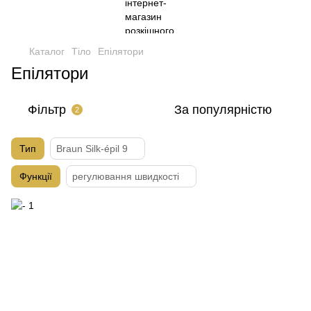
Каталог
Тіло
Епілятори
Епілятори
Фільтр
За популярністю
2
Тип
Braun Silk-épil 9
Функції
регулювання швидкості