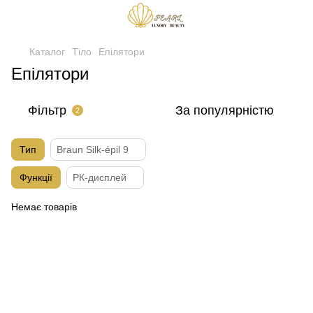
Каталог
Тіло
Епілятори
Епілятори
Фільтр
За популярністю
2
Тип
Braun Silk-épil 9
Функції
РК-дисплей
Немає товарів