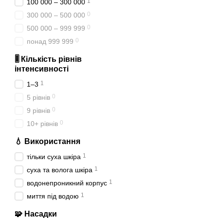
1
100 000 – 300 000
0
300 000 – 500 000
0
500 000 – 999 999
0
понад 999 999
🎚 Кількість рівнів
інтенсивності
1
1–3
0
5 рівнів
0
9 рівнів
0
10+ рівнів
💧 Використання
1
тільки суха шкіра
1
суха та волога шкіра
1
водонепроникний корпус
1
миття під водою
🧩 Насадки