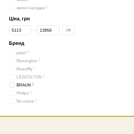
0
змінні насадки
Ціна, грн
Від Ціна, грн
До Ціна, грн
ОК
Бренд
0
pearl
0
Remington
0
Beautifly
0
LESCOLTON
2
BRAUN
0
Philips
0
No name