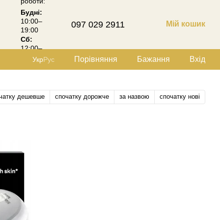
роботи:
Будні:
10:00–
097 029 2911
Мій кошик
19:00
Сб:
12:00–
18:00
Порівняння
Бажання
Вхід
Укр
Рус
чатку дешевше
спочатку дорожче
за назвою
спочатку нові