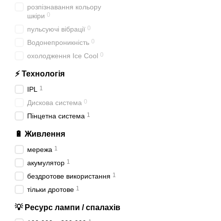
розпізнавання кольору
0
шкіри
0
пульсуючі вібрації
0
Водонепроникність
0
охолодження Ice Cool
⚡ Технологія
1
IPL
0
Дискова система
1
Пінцетна система
🔋 Живлення
1
мережа
1
акумулятор
1
бездротове використання
1
тільки дротове
💡 Ресурс лампи / спалахів