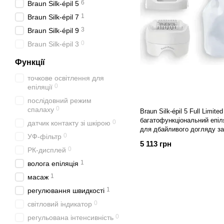
6
Braun Silk-épil 5
1
Braun Silk-épil 7
3
Braun Silk-épil 9
0
Braun Silk-épil 3
Функції
точкове освітлення для
0
епіляції
послідовний режим
0
спалаху
Braun Silk-épil 5 Full Limi
багатофункціональний епіл
0
датчик контакту зі шкірою
для дбайливого догляду за
0
УФ-фільтр
5 113 грн
0
РК-дисплей
1
волога епіляція
1
масаж
1
регулювання швидкості
0
світловий індикатор
0
регульована інтенсивність