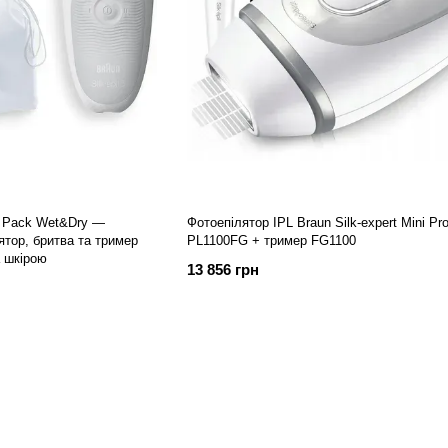
ted Pack Wet&Dry —
Фотоепілятор IPL Braun Silk-expert Mini Pr
ятор, бритва та тример
PL1100FG + тример FG1100
 шкірою
13 856 грн