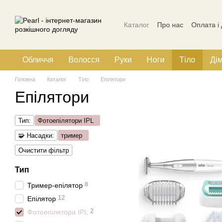
Перейти до основного контенту
Каталог
Про нас
Оплата і
Політика конфіденційності
Обличчя
Волосся
Руки
Ноги
Тіло
Ді
Головна
Каталог
Тіло
Епілятори
Епілятори
Тип:
Фотоепілятори IPL
🧩 Насадки:
тример
Очистити фільтр
Тип
8
Тример-епілятор
12
Епілятор
2
Фотоепілятори IPL