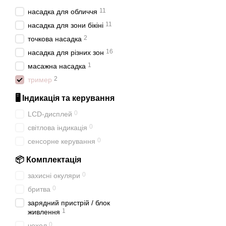
11
насадка для обличчя
11
насадка для зони бікіні
2
точкова насадка
16
насадка для різних зон
1
масажна насадка
2
тример
🖥 Індикація та керування
0
LCD-дисплей
0
світлова індикація
0
сенсорне керування
📦 Комплектація
0
захисні окуляри
0
бритва
зарядний пристрій / блок
1
живлення
0
чохол