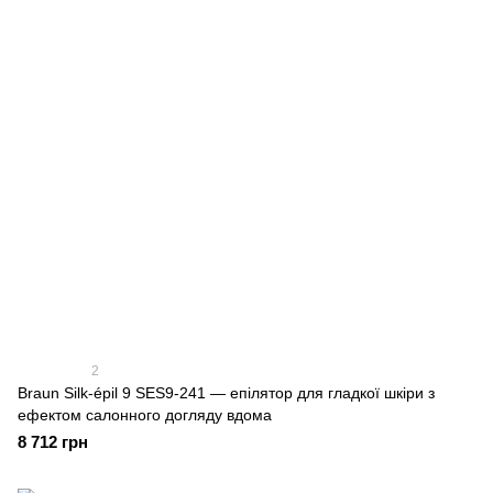
2
Braun Silk-épil 9 SES9-241 — епілятор для гладкої шкіри з
ефектом салонного догляду вдома
8 712 грн