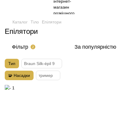
Каталог
Тіло
Епілятори
Епілятори
Фільтр
За популярністю
2
Тип
Braun Silk-épil 9
🧩 Насадки
тример