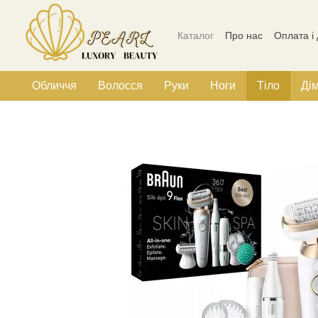
Перейти до основного контенту
Каталог
Про нас
Оплата і
Політика конфіденційності
Обличчя
Волосся
Руки
Ноги
Тіло
Ді