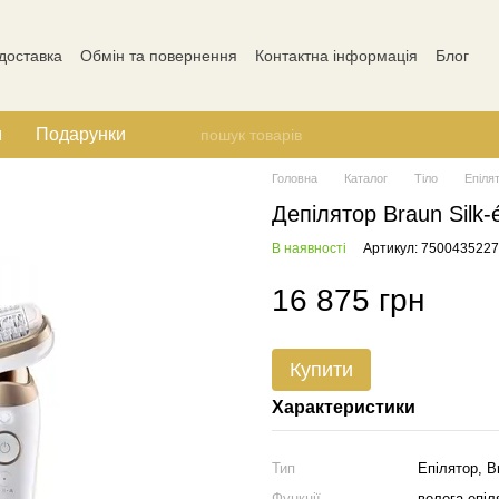
 доставка
Обмін та повернення
Контактна інформація
Блог
Відгуки про магазин
м
Подарунки
Головна
Каталог
Тіло
Епіля
Депілятор Braun Silk-é
В наявності
Артикул: 750043522
16 875 грн
Купити
Характеристики
Тип
Епілятор, Br
Функції
волога епіл