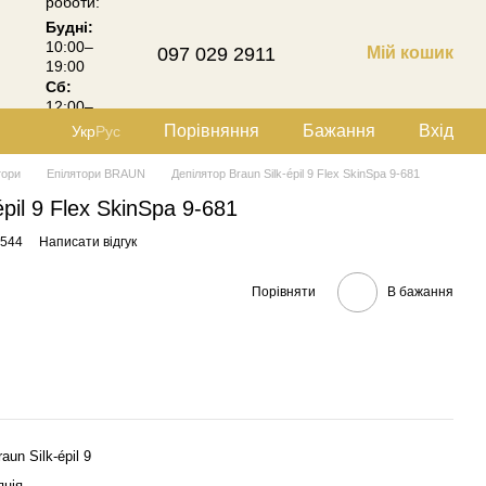
роботи:
Будні:
10:00–
097 029 2911
Мій кошик
19:00
Сб:
12:00–
18:00
Порівняння
Бажання
Вхід
Укр
Рус
тори
Епілятори BRAUN
Депілятор Braun Silk-épil 9 Flex SkinSpa 9-681
pil 9 Flex SkinSpa 9-681
7544
Написати відгук
Порівняти
В бажання
aun Silk-épil 9
яція