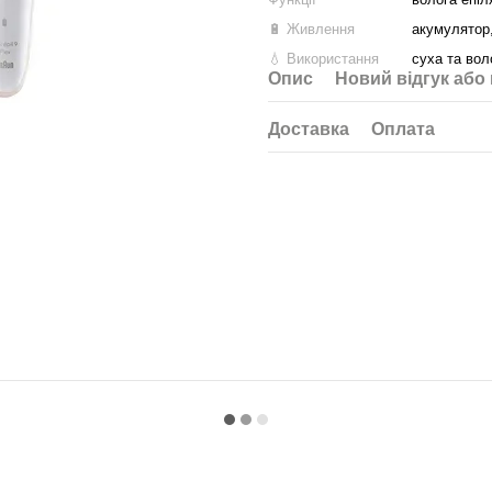
🔋 Живлення
акумулятор
💧 Використання
суха та вол
Опис
Новий відгук або
Доставка
Оплата