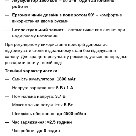
Акумулятор 1800 мАг
– до
5–6 годин автономної
роботи
Ергономічний дизайн з поворотом 90°
– комфортне
використання двома руками
Інтелектуальний захист
– автоматичне вимкнення при
надмірному натисканні
При регулярному використанні пристрій допомагає
підтримувати стопи в ідеальному стані без відвідування
салону. Для кращого результату рекомендується попередньо
розпарити ноги у теплій воді.
Технічні характеристики:
Ємність акумулятора:
1800 мАг
Напруга заряджання:
5 В / 1 А
Номінальна напруга:
3,7 В
Максимальна потужність:
5 Вт
Швидкість обертання:
до 4500 об/хв
Час заряджання:
≈2,5 години
Час роботи:
до 6 годин