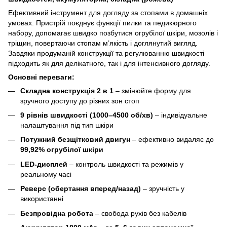
Ефективний інструмент для догляду за стопами в домашніх
умовах. Пристрій поєднує функції пилки та педикюрного
набору, допомагає швидко позбутися огрубілої шкіри, мозолів і
тріщин, повертаючи стопам м’якість і доглянутий вигляд.
Завдяки продуманій конструкції та регулюванню швидкості
підходить як для делікатного, так і для інтенсивного догляду.
Основні переваги:
Складна конструкція 2 в 1
– змінюйте форму для
зручного доступу до різних зон стоп
9 рівнів швидкості (1000–4500 об/хв)
– індивідуальне
налаштування під тип шкіри
Потужний безщітковий двигун
– ефективно видаляє до
99,92% огрубілої шкіри
LED-дисплей
– контроль швидкості та режимів у
реальному часі
Реверс (обертання вперед/назад)
– зручність у
використанні
Безпровідна робота
– свобода рухів без кабелів