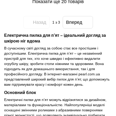
Показати ще 20 товарів
Назад
Вперед
1
з 3
Електрична пилка для п’ят – ідеальний догляд за
шкірою ніг вдома
В сучасному світі догляд за собою стає все простішим і
доступнішим. Електрична пилка для п’ят – це незамінний
пристрій для тих, хто хоче швидко і ефективно видалити
огрубілу шкіру, зробити стопи ніжними та здоровими. Вона
підходить як для домашнього використання, так і для
професійного догляду. В інтернет-магазині pearl.com.ua
представлений широкий вибір пилок для п’ят, що допоможуть
вам підтримувати красу і комфорт кожен день.
Основний блок
Електричні пилки для п’ят можуть відрізнятися за дизайном,
матеріалами та функціональністю. Найпопулярніші моделі
оснащені змінними роликами з абразивними поверхнями
різної зернистості, що дозволяють індивідуально підбирати