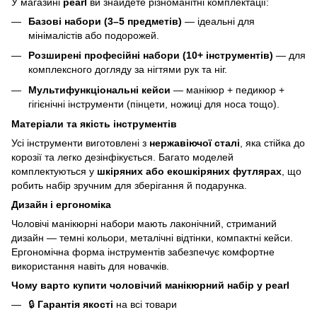
У магазині
pearl
ви знайдете різноманітні комплектації:
Базові набори (3–5 предметів)
— ідеальні для
мінімалістів або подорожей.
Розширені професійні набори (10+ інструментів)
— для
комплексного догляду за нігтями рук та ніг.
Мультифункціональні кейси
— манікюр + педикюр +
гігієнічні інструменти (пінцети, ножиці для носа тощо).
Матеріали та якість інструментів
Усі інструменти виготовлені з
нержавіючої сталі
, яка стійка до
корозії та легко дезінфікується. Багато моделей
комплектуються у
шкіряних або екошкіряних футлярах
, що
робить набір зручним для зберігання й подарунка.
Дизайн і ергономіка
Чоловічі манікюрні набори мають лаконічний, стриманий
дизайн — темні кольори, металічні відтінки, компактні кейси.
Ергономічна форма інструментів забезпечує комфортне
використання навіть для новачків.
Чому варто купити чоловічий манікюрний набір у pearl
🔒
Гарантія якості
на всі товари