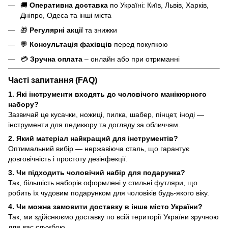
🚚
Оперативна доставка
по Україні: Київ, Львів, Харків,
Дніпро, Одеса та інші міста
🎁
Регулярні акції
та знижки
💬
Консультація фахівців
перед покупкою
💳
Зручна оплата
– онлайн або при отриманні
Часті запитання (FAQ)
1. Які інструменти входять до чоловічого манікюрного
набору?
Зазвичай це кусачки, ножиці, пилка, шабер, пінцет, іноді —
інструменти для педикюру та догляду за обличчям.
2. Який матеріал найкращий для інструментів?
Оптимальний вибір — нержавіюча сталь, що гарантує
довговічність і простоту дезінфекції.
3. Чи підходить чоловічий набір для подарунка?
Так, більшість наборів оформлені у стильні футляри, що
робить їх чудовим подарунком для чоловіків будь-якого віку.
4. Чи можна замовити доставку в інше місто України?
Так, ми здійснюємо доставку по всій території України зручною
для вас службою.