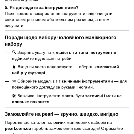
5. Як доглядати за інструментами?
Після кожного використання інструменти слід очищати
спиртовим розчином або мильним розчином, а потім
висушити.
Поради щодо вибору чоловічого манікюрного
набору
🔍 Зверніть увагу на
кількість та типи інструментів
—
підбирайте під власні потреби.
🧳 Якщо ви часто подорожуєте — оберіть
компактний
набір у футлярі
.
🧼 Обирайте моделі з
гігієнічними інструментами
— для
повноцінного догляду за руками і ногами.
🛠️ Важливо: інструменти мають бути
заточені
і мати
не
слизьке покриття
.
Замовляйте на pearl — зручно, швидко, вигідно
Перегляньте каталог чоловічих манікюрних наборів на
pearl.com.ua
і зробіть замовлення вже сьогодні! Отримайте