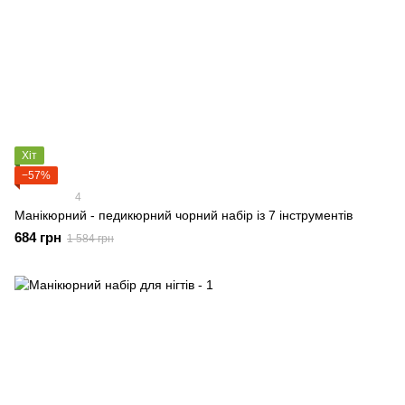
Хіт
−57%
4
Манікюрний - педикюрний чорний набір із 7 інструментів
684 грн
1 584 грн