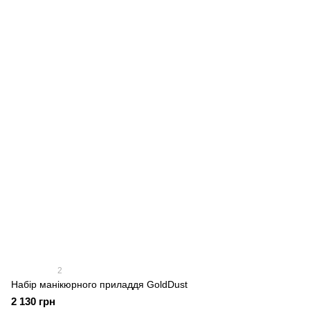
2
Набір манікюрного приладдя GoldDust
2 130 грн