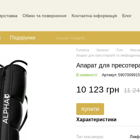
 доставка
Обмін та повернення
Контактна інформація
Блог
Відгуки про магазин
м
Подарунки
Головна
Каталог
Тіло
Маса
Апарат для пресотерапії та лімфодренаж
Апарат для пресотера
В наявності
Артикул: 590700991
10 123 грн
11 24
Купити
Характеристики
Тип масажера:
Лімфо