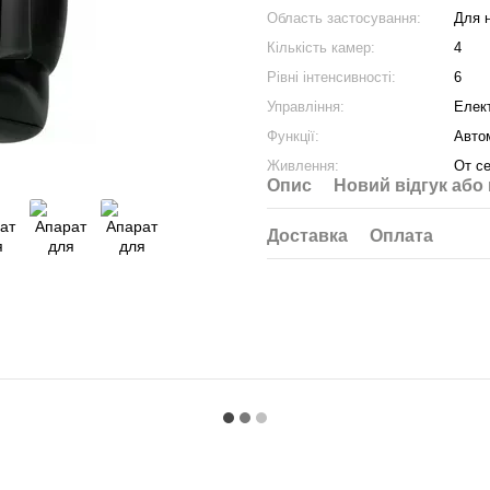
Область застосування:
Для н
Кількість камер:
4
Рівні інтенсивності:
6
Управління:
Елек
Функції:
Авто
Живлення:
От с
Опис
Новий відгук або
Доставка
Оплата