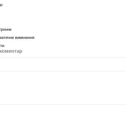
іг
тронне
матичне вимкнення
ети
 коментар