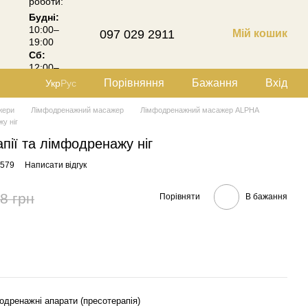
роботи:
Будні:
10:00–
097 029 2911
Мій кошик
19:00
Сб:
12:00–
18:00
Порівняння
Бажання
Вхід
Укр
Рус
жери
Лімфодренажний масажер
Лімфодренажний масажер ALPHA
у ніг
пії та лімфодренажу ніг
5579
Написати відгук
8 грн
Порівняти
В бажання
дренажні апарати (пресотерапія)