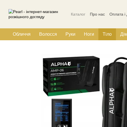
Перейти до основного контенту
Каталог
Про нас
Оплата і
Політика конфіденційності
Обличчя
Волосся
Руки
Ноги
Тіло
Ді