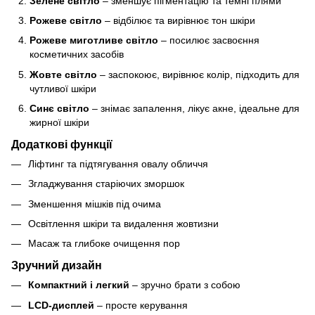
Зелене світло
– зменшує пігментацію та темні плями
Рожеве світло
– відбілює та вирівнює тон шкіри
Рожеве миготливе світло
– посилює засвоєння
косметичних засобів
Жовте світло
– заспокоює, вирівнює колір, підходить для
чутливої шкіри
Синє світло
– знімає запалення, лікує акне, ідеальне для
жирної шкіри
Додаткові функції
Ліфтинг та підтягування овалу обличчя
Згладжування старіючих зморшок
Зменшення мішків під очима
Освітлення шкіри та видалення жовтизни
Масаж та глибоке очищення пор
Зручний дизайн
Компактний і легкий
– зручно брати з собою
LCD-дисплей
– просте керування