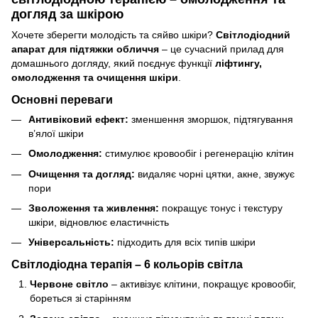
догляд за шкірою
Хочете зберегти молодість та сяйво шкіри?
Світлодіодний
апарат для підтяжки обличчя
– це сучасний прилад для
домашнього догляду, який поєднує функції
ліфтингу,
омолодження та очищення шкіри
.
Основні переваги
Антивіковий ефект:
зменшення зморшок, підтягування
в’ялої шкіри
Омолодження:
стимулює кровообіг і регенерацію клітин
Очищення та догляд:
видаляє чорні цятки, акне, звужує
пори
Зволоження та живлення:
покращує тонус і текстуру
шкіри, відновлює еластичність
Універсальність:
підходить для всіх типів шкіри
Світлодіодна терапія – 6 кольорів світла
Червоне світло
– активізує клітини, покращує кровообіг,
бореться зі старінням