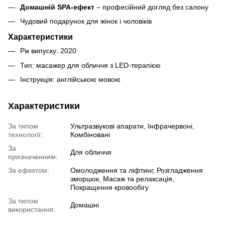
Домашній SPA-ефект
– професійний догляд без салону
Чудовий подарунок для жінок і чоловіків
Характеристики
Рік випуску: 2020
Тип: масажер для обличчя з LED-терапією
Інструкція: англійською мовою
Характеристики
За типом
Ультразвукові апарати, Інфрачервоні,
технології:
Комбіновані
За
Для обличчя
призначенням:
За ефектом:
Омолодження та ліфтинг, Розгладження
зморшок, Масаж та релаксація,
Покращення кровообігу
За типом
Домашні
використання: