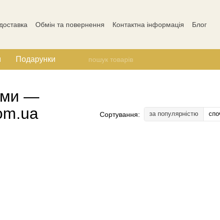
 доставка
Обмін та повернення
Контактна інформація
Блог
Відгуки про магазин
м
Подарунки
ами —
com.ua
за популярністю
спо
Сортування: