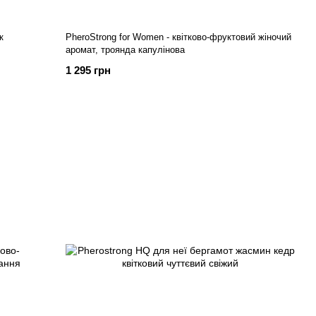
к
PheroStrong for Women - квітково-фруктовий жіночий
аромат, троянда капулінова
1 295 грн