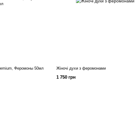
remium, Феромоны 50мл
Жіночі духи з феромонами
1 750 грн