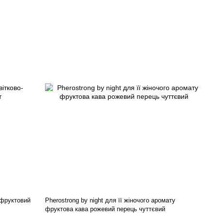
о-фруктовий
Pherostrong by night для її жіночого аромату
фруктова кава рожевий перець чуттєвий