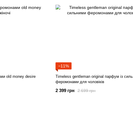
−11%
и old money desire
Timeless gentleman original парфум із сил
феромонами для чоловіків
2 399 грн
2 699 грн