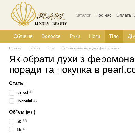
Перейти до основного контенту
Каталог
Про нас
Оплата і
Політика конфіденційності
Обличчя
Волосся
Руки
Ноги
Тіло
Ді
Головна
Каталог
Тіло
Духи та туалетна вода з феромонами
Як обрати духи з феромон
поради та покупка в pearl.
Стать:
43
жіночі
31
чоловічі
Об"єм (мл)
58
50
4
15