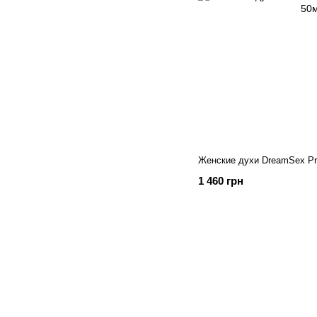
Женские духи DreamSex P
1 460 грн