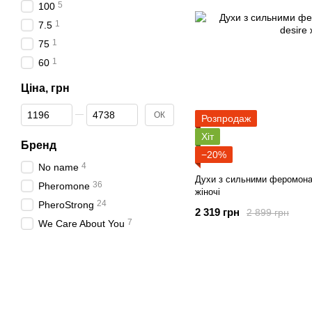
5
100
1
7.5
1
75
1
60
Ціна, грн
Від Ціна, грн
До Ціна, грн
ОК
Розпродаж
Хіт
Бренд
−20%
4
No name
Духи з сильними феромонам
36
Pheromone
жіночі
24
PheroStrong
2 319 грн
2 899 грн
7
We Care About You