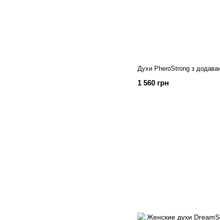
Духи PheroStrong з додав
1 560 грн