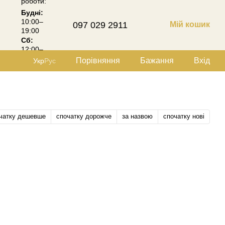
роботи:
Будні:
10:00–
097 029 2911
Мій кошик
19:00
Сб:
12:00–
18:00
Порівняння
Бажання
Вхід
Укр
Рус
чатку дешевше
спочатку дорожче
за назвою
спочатку нові