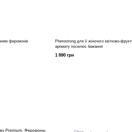
анням феромонів
Pherostrong для її жіночого квітково-фрукт
аромату посилює бажання
1 890 грн