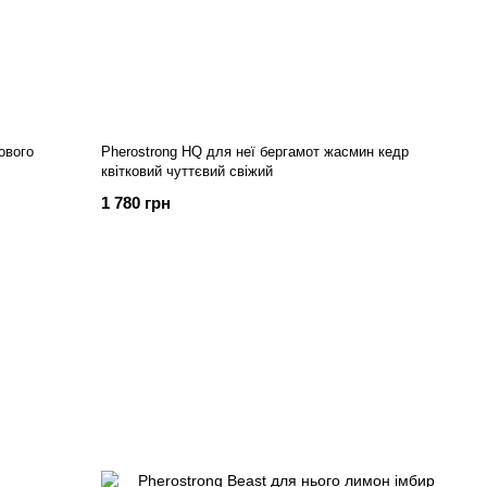
ового
Pherostrong HQ для неї бергамот жасмин кедр
квітковий чуттєвий свіжий
1 780 грн