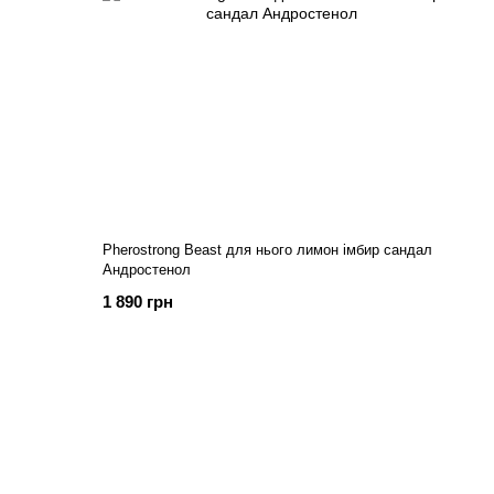
Pherostrong Beast для нього лимон імбир сандал
Андростенол
1 890 грн