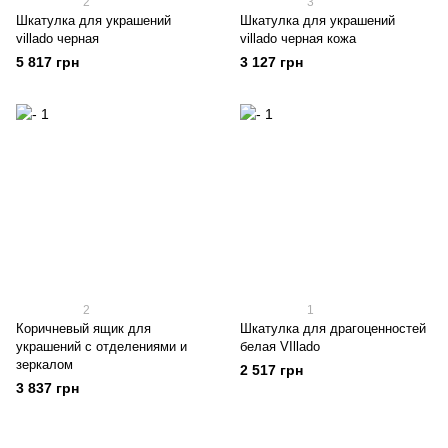
2
3
Шкатулка для украшений
Шкатулка для украшений
villado черная
villado черная кожа
5 817 грн
3 127 грн
2
1
Коричневый ящик для
Шкатулка для драгоценностей
украшений с отделениями и
белая VIllado
зеркалом
2 517 грн
3 837 грн