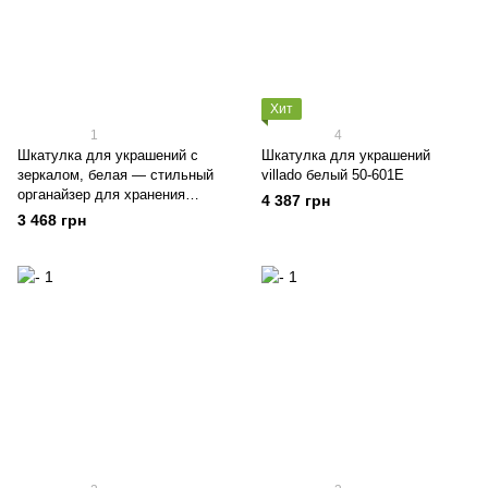
Хит
1
4
Шкатулка для украшений с
Шкатулкa для украшений
зеркалом, белая — стильный
villado белый 50-601E
органайзер для хранения
4 387 грн
украшений
3 468 грн