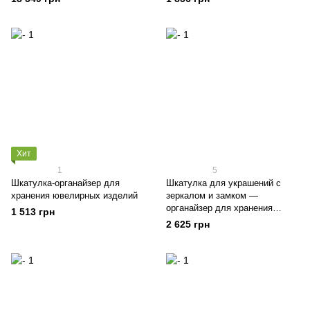
Хит
1
5
Шкатулка-органайзер для
Шкатулка для украшений с
хранения ювелирных изделий
зеркалом и замком —
органайзер для хранения
1 513 грн
ювелирных изделий
2 625 грн