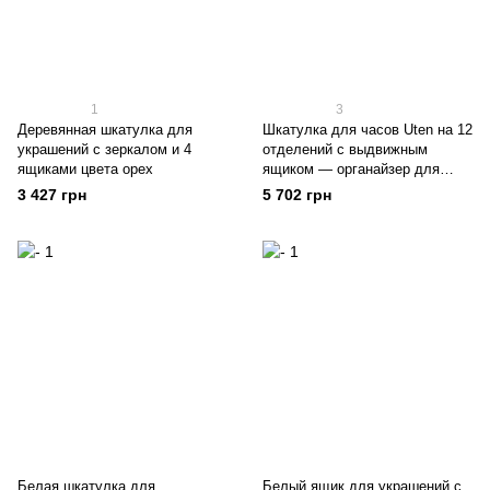
1
3
Деревянная шкатулка для
Шкатулка для часов Uten на 12
украшений с зеркалом и 4
отделений с выдвижным
ящиками цвета орех
ящиком — органайзер для
часов и украшений
3 427 грн
5 702 грн
Белая шкатулка для
Белый ящик для украшений с