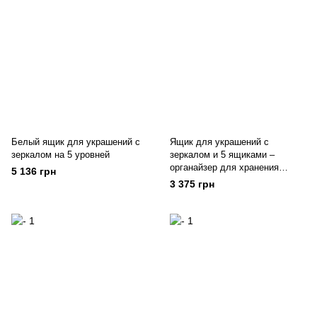
Белый ящик для украшений с
Ящик для украшений с
зеркалом на 5 уровней
зеркалом и 5 ящиками –
органайзер для хранения
5 136 грн
ювелирных изделий
3 375 грн