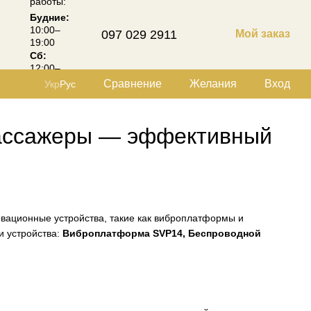
работы:
Будние:
10:00–
097 029 2911
Мой заказ
19:00
Сб:
12:00–
18:00
Сравнение
Желания
Вход
Укр
Рус
ассажеры — эффективный
овационные устройства, такие как виброплатформы и
и устройства:
Виброплатформа SVP14, Беспроводной