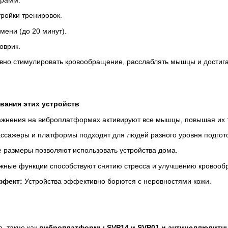
ройки тренировок.
мени (до 20 минут).
оврик.
но стимулировать кровообращение, расслаблять мышцы и достига
вания этих устройств
жнения на виброплатформах активируют все мышцы, повышая их т
сажеры и платформы подходят для людей разного уровня подгото
 размеры позволяют использовать устройства дома.
ные функции способствуют снятию стресса и улучшению кровооб
ффект:
Устройства эффективно борются с неровностями кожи.
, такие как
виброплатформы SVP14 и SVP01 и антицеллюлитн