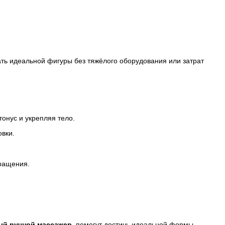
ть идеальной фигуры без тяжёлого оборудования или затрат
онус и укрепляя тело.
вки.
ращения.
ый ручной массажер
, помогут достичь идеальной формы