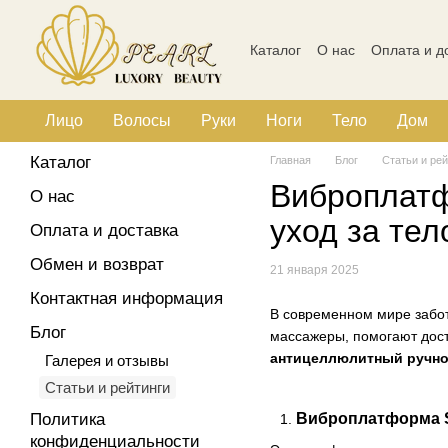
Перейти к основному контенту
Каталог
О нас
Оплата и д
Политика конфиденциальн
Лицо
Волосы
Руки
Ноги
Тело
Дом
Каталог
Главная
Блог
Статьи и рей
Виброплат
О нас
уход за те
Оплата и доставка
Обмен и возврат
21 января 2025
Контактная информация
В современном мире забот
Блог
массажеры, помогают дости
антицеллюлитный ручно
Галерея и отзывы
Статьи и рейтинги
Политика
Виброплатформа S
конфиденциальности