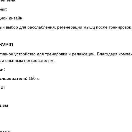
ей тела.
ект.
дной дизайн.
й выбор для расслабления, регенерации мышц после тренировок и 
SVP01
ивное устройство для тренировки и релаксации. Благодаря комп
ак и опытным пользователям.
ки:
ользователя:
150 кг
 Вт
2 см
грамм.