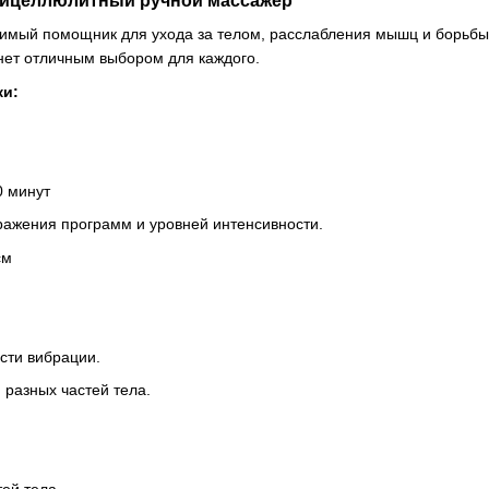
тицеллюлитный ручной массажер
мый помощник для ухода за телом, расслабления мышц и борьбы 
нет отличным выбором для каждого.
ки:
0 минут
ажения программ и уровней интенсивности.
см
сти вибрации.
 разных частей тела.