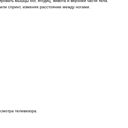
ровать мышцы ног, ягодиц, живота и верхней части тела.
 или спринт, изменяя расстояние между ногами.
осмотра телевизора.