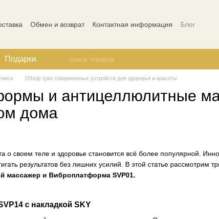
оставка
Обмен и возврат
Контактная информация
Блог
ости
Отзывы о магазине
Подарки
тинги
Обзор трех современных устройств для здоровья и красоты
формы и антицеллюлитные м
лом дома
а о своем теле и здоровье становится всё более популярной. Инн
гать результатов без лишних усилий. В этой статье рассмотрим тр
й массажер и Виброплатформа SVP01.
VP14 с накладкой SKY