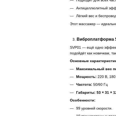
Подходит для всех част
Антицеллюлитный эфф
Лёгкий вес и беспрово
Этот массажер — идеальны
Виброплатформа 
SVP01 — ещё одно эффект
подойдёт как новичкам, т
Основные характеристи
Максимальный вес п
Мощность:
220 В, 180
Частота:
50/60 Гц
Габариты: 53 × 31 × 1
Особенности:
99 уровней скорости.
10 тренировочных про