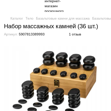
Каталог
Тело
Базальтовые камни для массажа
Базальтовы
Набор массажных камней (36 шт.)
Артикул:
5907813389993
1 отзыв