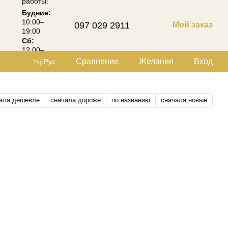
работы:
Будние:
10:00–
097 029 2911
Мой заказ
19:00
Сб:
12:00–
18:00
Сравнение
Желания
Вход
Укр
Рус
ала дешевле
сначала дороже
по названию
сначала новые