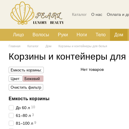
Перейти к основному контенту
Каталог
О нас
Оплата и д
Политика конфиденциальн
Лицо
Волосы
Руки
Ноги
Тело
Дом
Главная
Каталог
Дом
Корзины и контейнеры для белья
Корзины и контейнеры для
Нет товаров
Емкость корзины:
Цвет:
Бежевий
Очистить фильтр
Емкость корзины
10
До 60 л
3
61–80 л
9
81–100 л