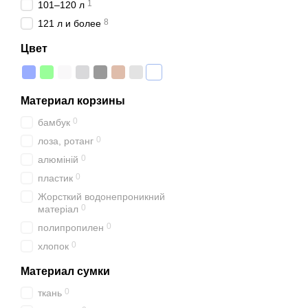
1
101–120 л
8
121 л и более
Цвет
Материал корзины
0
бамбук
0
лоза, ротанг
0
алюміній
0
пластик
Жорсткий водонепроникний
0
матеріал
0
полипропилен
0
хлопок
Материал сумки
0
ткань