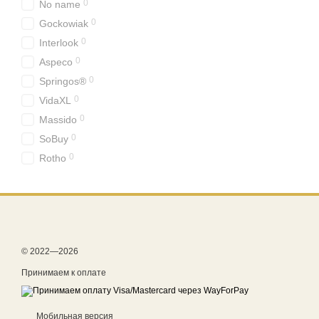
0
No name
0
Gockowiak
0
Interlook
0
Aspeco
0
Springos®
0
VidaXL
0
Massido
0
SoBuy
0
Rotho
© 2022—2026
Принимаем к оплате
Мобильная версия