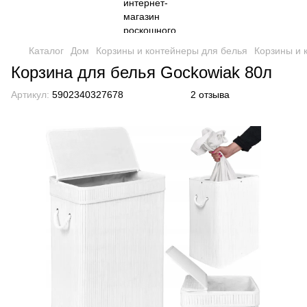
Каталог
Дом
Корзины и контейнеры для белья
Корзины и 
Корзина для белья Gockowiak 80л
Артикул:
5902340327678
2 отзыва