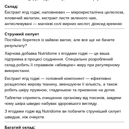
Склад:
Екстракт ягід годжі, наповнювач — мікрокристалічна целюлоза,
яловичий желатин, екстракт листя зеленого чаю,
антислежувачі — магнієві солі жирних кислот, діоксид кремнію
Стрункий силует
Постійно боретеся із зайвою вагою, але все ще не бачите
результату?
Харчова добавка Nutridome з ягодами годжі — це ваша
підтримка в процесі схуднення. Спеціально розроблений
склад робить її справжнім «вбивцею» жиру при регулярному
використанні.
Екстракт ягід годжі — головний компонент — ефективно
розщеплює жирову тканину, зменшуючи її кількість, а також
робить шкіру пружною, гладенькою та приємною на дотик.
Таблетки сприяють очищенню організму від токсинів, завдяки
чому шкіра швидко набуває здоровішого вигляду.
З ягодами годжі від Nutridome ви побачите стрункіший силует
швидше, ніж очікуєте.
Багатий склад: