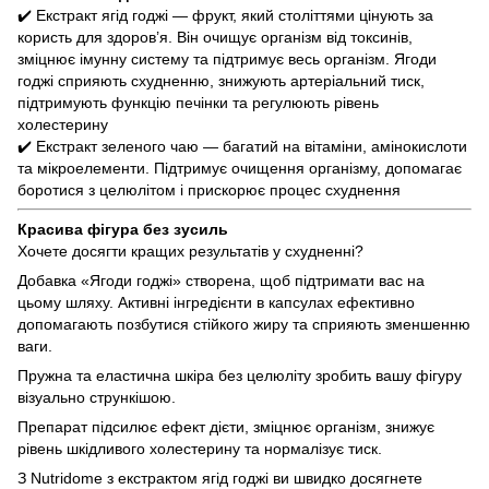
✔️ Екстракт ягід годжі — фрукт, який століттями цінують за
користь для здоров’я. Він очищує організм від токсинів,
зміцнює імунну систему та підтримує весь організм. Ягоди
годжі сприяють схудненню, знижують артеріальний тиск,
підтримують функцію печінки та регулюють рівень
холестерину
✔️ Екстракт зеленого чаю — багатий на вітаміни, амінокислоти
та мікроелементи. Підтримує очищення організму, допомагає
боротися з целюлітом і прискорює процес схуднення
Красива фігура без зусиль
Хочете досягти кращих результатів у схудненні?
Добавка «Ягоди годжі» створена, щоб підтримати вас на
цьому шляху. Активні інгредієнти в капсулах ефективно
допомагають позбутися стійкого жиру та сприяють зменшенню
ваги.
Пружна та еластична шкіра без целюліту зробить вашу фігуру
візуально стрункішою.
Препарат підсилює ефект дієти, зміцнює організм, знижує
рівень шкідливого холестерину та нормалізує тиск.
З Nutridome з екстрактом ягід годжі ви швидко досягнете