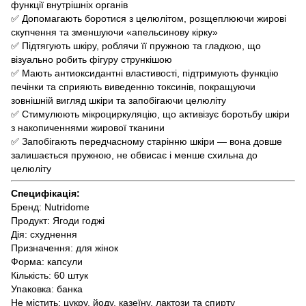
функції внутрішніх органів
✅ Допомагають боротися з целюлітом, розщеплюючи жирові
скупчення та зменшуючи «апельсинову кірку»
✅ Підтягують шкіру, роблячи її пружною та гладкою, що
візуально робить фігуру стрункішою
✅ Мають антиоксидантні властивості, підтримують функцію
печінки та сприяють виведенню токсинів, покращуючи
зовнішній вигляд шкіри та запобігаючи целюліту
✅ Стимулюють мікроциркуляцію, що активізує боротьбу шкіри
з накопиченнями жирової тканини
✅ Запобігають передчасному старінню шкіри — вона довше
залишається пружною, не обвисає і менше схильна до
целюліту
Специфікація:
Бренд: Nutridome
Продукт: Ягоди годжі
Дія: схуднення
Призначення: для жінок
Форма: капсули
Кількість: 60 штук
Упаковка: банка
Не містить: цукру, йоду, казеїну, лактози та спирту