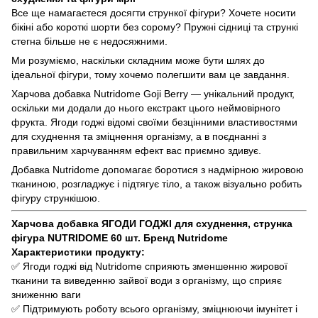
Все ще намагаєтеся досягти стрункої фігури? Хочете носити
бікіні або короткі шорти без сорому? Пружні сідниці та стрункі
стегна більше не є недосяжними.
Ми розуміємо, наскільки складним може бути шлях до
ідеальної фігури, тому хочемо полегшити вам це завдання.
Харчова добавка Nutridome Goji Berry — унікальний продукт,
оскільки ми додали до нього екстракт цього неймовірного
фрукта. Ягоди годжі відомі своїми безцінними властивостями
для схуднення та зміцнення організму, а в поєднанні з
правильним харчуванням ефект вас приємно здивує.
Добавка Nutridome допомагає боротися з надмірною жировою
тканиною, розгладжує і підтягує тіло, а також візуально робить
фігуру стрункішою.
Харчова добавка ЯГОДИ ГОДЖІ для схуднення, струнка
фігура NUTRIDOME 60 шт. Бренд Nutridome
Характеристики продукту:
✅ Ягоди годжі від Nutridome сприяють зменшенню жирової
тканини та виведенню зайвої води з організму, що сприяє
зниженню ваги
✅ Підтримують роботу всього організму, зміцнюючи імунітет і