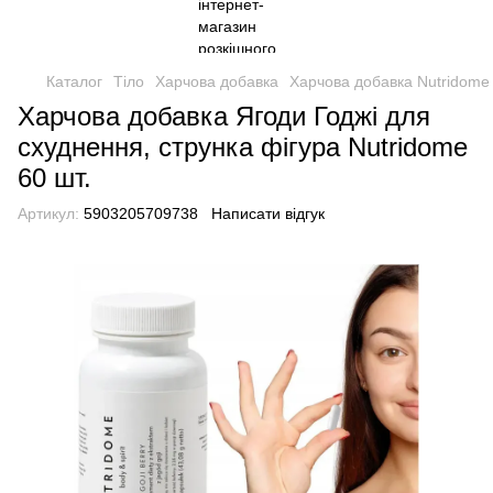
Каталог
Тіло
Харчова добавка
Харчова добавка Nutridome
Харчова добавка Ягоди Годжі для
схуднення, струнка фігура Nutridome
60 шт.
Артикул:
5903205709738
Написати відгук