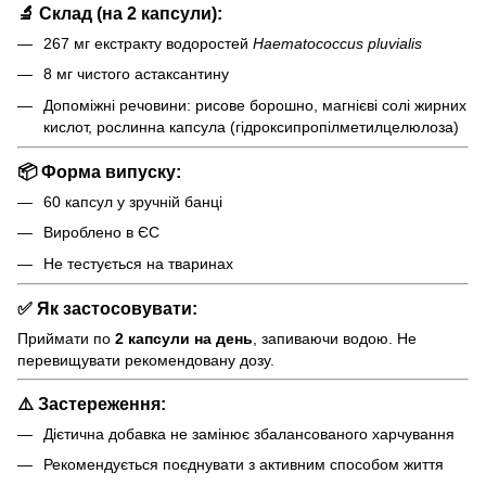
🔬
Склад (на 2 капсули):
267 мг екстракту водоростей
Haematococcus pluvialis
8 мг чистого астаксантину
Допоміжні речовини: рисове борошно, магнієві солі жирних
кислот, рослинна капсула (гідроксипропілметилцелюлоза)
📦
Форма випуску:
60 капсул у зручній банці
Вироблено в ЄС
Не тестується на тваринах
✅
Як застосовувати:
Приймати по
2 капсули на день
, запиваючи водою. Не
перевищувати рекомендовану дозу.
⚠️
Застереження:
Дієтична добавка не замінює збалансованого харчування
Рекомендується поєднувати з активним способом життя