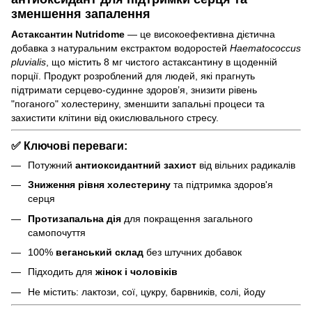
зменшення запалення
Астаксантин Nutridome
— це високоефективна дієтична
добавка з натуральним екстрактом водоростей
Haematococcus
pluvialis
, що містить 8 мг чистого астаксантину в щоденній
порції. Продукт розроблений для людей, які прагнуть
підтримати серцево-судинне здоров’я, знизити рівень
"поганого" холестерину, зменшити запальні процеси та
захистити клітини від окислювального стресу.
✅
Ключові переваги:
Потужний
антиоксидантний захист
від вільних радикалів
Зниження рівня холестерину
та підтримка здоров'я
серця
Протизапальна дія
для покращення загального
самопочуття
100%
веганський склад
без штучних добавок
Підходить для
жінок і чоловіків
Не містить: лактози, сої, цукру, барвників, солі, йоду