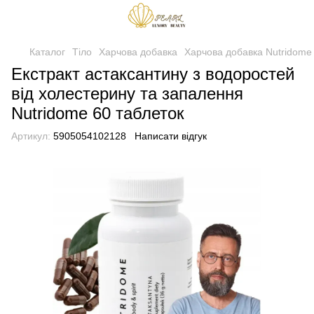
Каталог
Тіло
Харчова добавка
Харчова добавка Nutridome
Екстракт астаксантину з водоростей
від холестерину та запалення
Nutridome 60 таблеток
Артикул:
5905054102128
Написати відгук